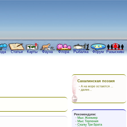
ода
Статьи
Карты
Фауна
Флора
Рыбалка
Форум
Разыскива
Сахалинская поэзия
-
А на море остаются ...
-
далее...
Рекомендуем:
-
Мыс Жонкиер
-
Мыс Терпения
-
Скалы Три Брата