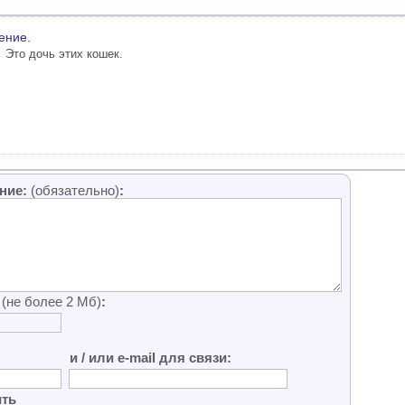
ение.
Это дочь этих кошек.
ение:
(обязательно)
:
ю
(не более 2 Мб)
:
и / или e-mail для связи:
ить