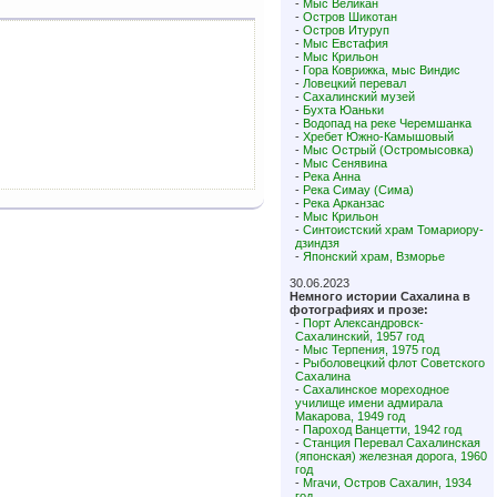
-
Мыс Великан
-
Остров Шикотан
-
Остров Итуруп
-
Мыс Евстафия
-
Мыс Крильон
-
Гора Коврижка, мыс Виндис
-
Ловецкий перевал
-
Сахалинский музей
-
Бухта Юаньки
-
Водопад на реке Черемшанка
-
Хребет Южно-Камышовый
-
Мыс Острый (Остромысовка)
-
Мыс Сенявина
-
Река Анна
-
Река Симау (Сима)
-
Река Арканзас
-
Мыс Крильон
-
Синтоистский храм Томариору-
дзиндзя
-
Японский храм, Взморье
30.06.2023
Немного истории Сахалина в
фотографиях и прозе:
-
Порт Александровск-
Сахалинский, 1957 год
-
Мыс Терпения, 1975 год
-
Рыболовецкий флот Советского
Сахалина
-
Сахалинское мореходное
училище имени адмирала
Макарова, 1949 год
-
Пароход Ванцетти, 1942 год
-
Станция Перевал Сахалинская
(японская) железная дорога, 1960
год
-
Мгачи, Остров Сахалин, 1934
год