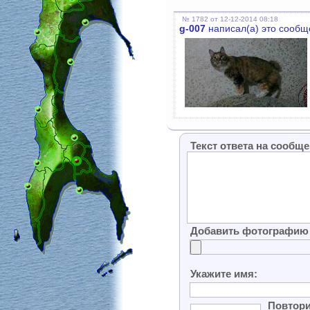
№ 1782 от 12-12-2014 08:18
g-007
написал(а) это сообщ
Текст ответа на сообщ
Добавить фотографи
Укажите имя:
Повтор