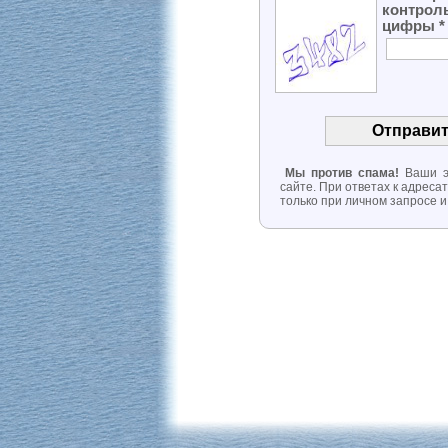
контрол
цифры
*
Мы против спама!
Ваши эл
сайте. При ответах к адреса
только при личном запросе и