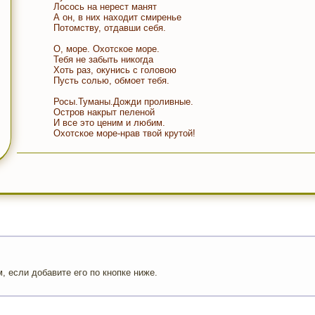
Лосось на нерест манят
А он, в них находит смиренье
Потомству, отдавши себя.
О, море. Охотское море.
Тебя не забыть никогда
Хоть раз, окунись с головою
Пусть солью, обмоет тебя.
Росы.Туманы.Дожди проливные.
Остров накрыт пеленой
И все это ценим и любим.
Охотское море-нрав твой крутой!
 если добавите его по кнопке ниже.