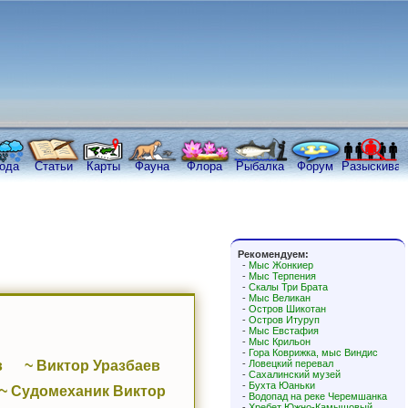
ода
Статьи
Карты
Фауна
Флора
Рыбалка
Форум
Разыскива
Рекомендуем:
-
Мыс Жонкиер
-
Мыс Терпения
-
Скалы Три Брата
-
Мыс Великан
-
Остров Шикотан
-
Остров Итуруп
-
Мыс Евстафия
-
Мыс Крильон
-
Гора Коврижка, мыс Виндис
в
~ Виктор Уразбаев
-
Ловецкий перевал
-
Сахалинский музей
-
Бухта Юаньки
~ Судомеханик Виктор
-
Водопад на реке Черемшанка
-
Хребет Южно-Камышовый