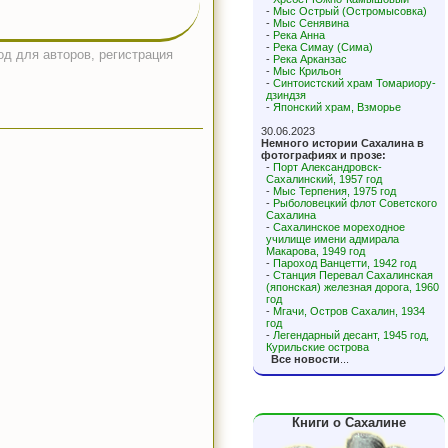
-
Мыс Острый (Остромысовка)
-
Мыс Сенявина
-
Река Анна
-
Река Симау (Сима)
од для авторов, регистрация
-
Река Арканзас
-
Мыс Крильон
-
Синтоистский храм Томариору-
дзиндзя
-
Японский храм, Взморье
30.06.2023
Немного истории Сахалина в
фотографиях и прозе:
-
Порт Александровск-
Сахалинский, 1957 год
-
Мыс Терпения, 1975 год
-
Рыболовецкий флот Советского
Сахалина
-
Сахалинское мореходное
училище имени адмирала
Макарова, 1949 год
-
Пароход Ванцетти, 1942 год
-
Станция Перевал Сахалинская
(японская) железная дорога, 1960
год
-
Мгачи, Остров Сахалин, 1934
год
-
Легендарный десант, 1945 год,
Курильские острова
Все новости
...
Книги о Сахалине