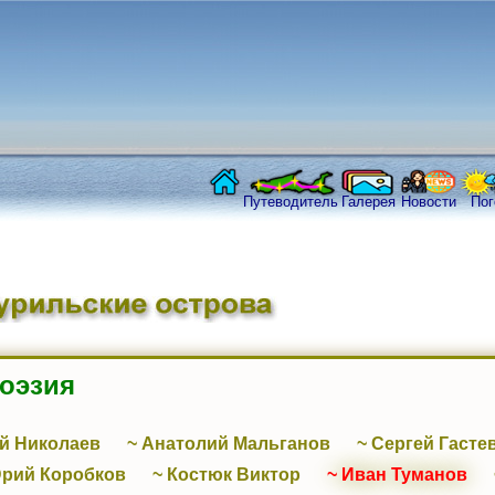
Путеводитель
Галерея
Новости
Пог
поэзия
й Николаев
~ Анатолий Мальганов
~ Сергей Гасте
Юрий Коробков
~ Костюк Виктор
~ Иван Туманов