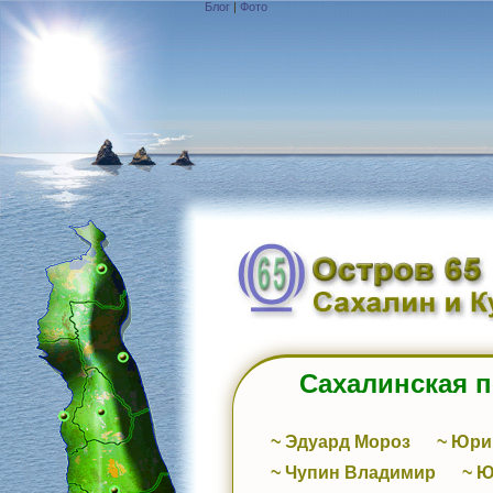
Блог
|
Фото
Сахалинская 
~ Эдуард Мороз
~ Юри
~ Чупин Владимир
~ 