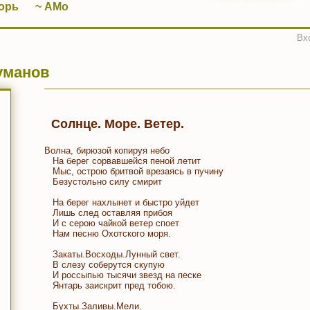
орь
~ АМо
Вх
уманов
Солнце. Море. Ветер.
Волна, бирюзой копируя небо
На берег сорвавшейся пеной летит
Мыс, острою бритвой врезаясь в пучину
Безустольно силу смирит
На берег нахлынет и быстро уйдет
Лишь след оставляя прибоя
И с серою чайкой ветер споет
Нам песню Охотского моря.
Закаты.Восходы.Лунный свет.
В слезу соберутся скупую
И россыпью тысячи звезд на песке
Янтарь заискрит пред тобою.
Бухты.Заливы.Мели.