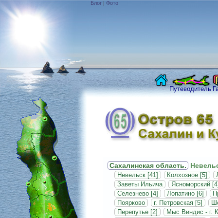
Блог
|
Фото
Путеводитель
Г
Сахалинская область.
Невельс
Невельск [41]
Колхозное [5]
Заветы Ильича
Ясноморский [4
Селезнево [4]
Лопатино [6]
П
Поярково
г. Петровская [5]
Ше
Перепутье [2]
Мыс Виндис - г. 