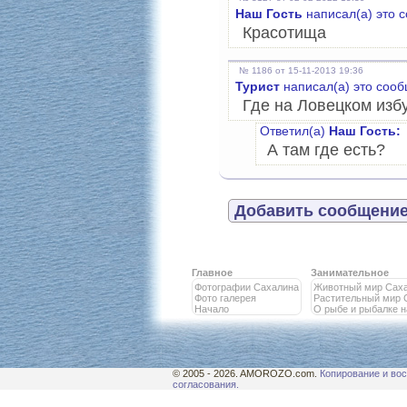
Наш Гость
написал(а) это 
Красотища
№ 1186 от 15-11-2013 19:36
Турист
написал(а) это соо
Где на Ловецком изб
Ответил(а)
Наш Гость:
А там где есть?
Добавить сообщение
Главное
Занимательное
Фотографии Сахалина
Животный мир Сах
Фото галерея
Растительный мир 
Начало
О рыбе и рыбалке 
© 2005 - 2026. AMOROZO.com.
Копирование и вос
согласования.