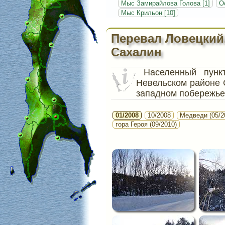
Мыс Замирайлова Голова [1]
О
Мыс Крильон [10]
Перевал Ловецкий
Сахалин
Населенный пун
Невельском районе 
западном побережье
01/2008
10/2008
Медведи (05/2
гора Героя (09/2010)