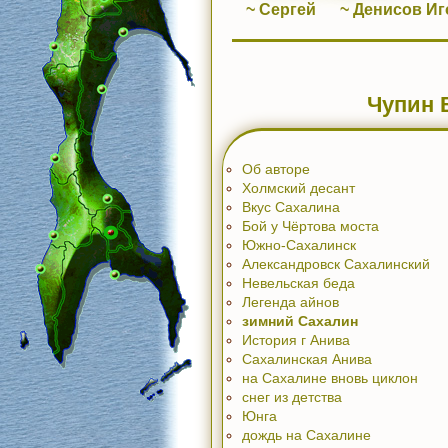
~ Сергей
~ Денисов Иг
Чупин 
Об авторе
Холмский десант
Вкус Сахалина
Бой у Чёртова моста
Южно-Сахалинск
Александровск Сахалинский
Невельская беда
Легенда айнов
зимний Сахалин
История г Анива
Сахалинская Анива
на Сахалине вновь циклон
снег из детства
Юнга
дождь на Сахалине