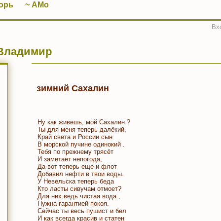
орь
~ АМо
Вх
Владимир
зимний Сахалин
Ну как живешь, мой Сахалин ?
Ты для меня теперь далёкий,
Край света и России сын
В морской пучине одинокий .
Тебя по прежнему трясёт
И заметает непогода,
Да вот теперь еще и флот
Добавил нефти в твои воды.
У Невельска теперь беда
Кто ласты сивучам отмоет?
Для них ведь чистая вода ,
Нужна гарантией покоя.
Сейчас ты весь пушист и бел
И как всегда красив и статен