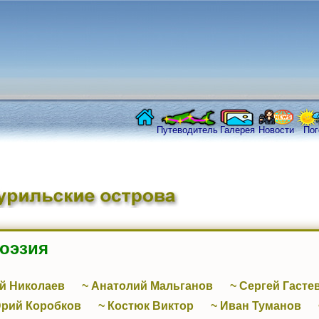
Путеводитель
Галерея
Новости
Пог
поэзия
й Николаев
~ Анатолий Мальганов
~ Сергей Гасте
Юрий Коробков
~ Костюк Виктор
~ Иван Туманов