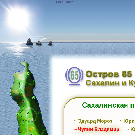
Блог
|
Фото
Сахалинская 
~ Эдуард Мороз
~ Юри
~ Чупин Владимир
~ 