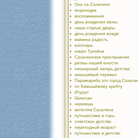
Оха на Сахалине
мореходка
воспомининия
день рождения жены
наши старые дворы
день рождения вождя
мамина радость
клоповка
озеро Тунайча
Сахалинское приглашение
ритмы нашей юности
пионерский лагерь детства
камышёвый перевал
Парамарибо это город Сахали
по Камышёвому хребту
Итуруп
Шикотан
черемша
жителям Сахалина
путешествие в горы
советское детство
переходный возраст
путешествие в детство