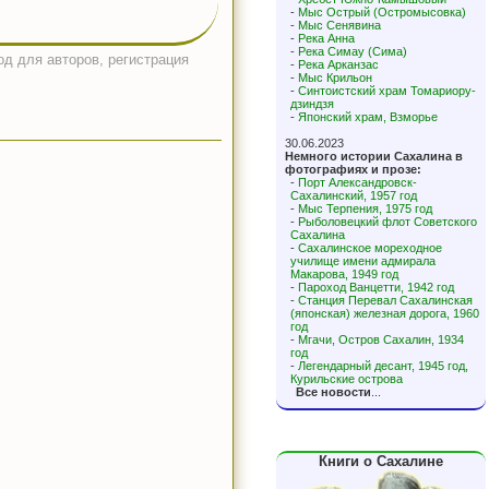
-
Мыс Острый (Остромысовка)
-
Мыс Сенявина
-
Река Анна
-
Река Симау (Сима)
од для авторов, регистрация
-
Река Арканзас
-
Мыс Крильон
-
Синтоистский храм Томариору-
дзиндзя
-
Японский храм, Взморье
30.06.2023
Немного истории Сахалина в
фотографиях и прозе:
-
Порт Александровск-
Сахалинский, 1957 год
-
Мыс Терпения, 1975 год
-
Рыболовецкий флот Советского
Сахалина
-
Сахалинское мореходное
училище имени адмирала
Макарова, 1949 год
-
Пароход Ванцетти, 1942 год
-
Станция Перевал Сахалинская
(японская) железная дорога, 1960
год
-
Мгачи, Остров Сахалин, 1934
год
-
Легендарный десант, 1945 год,
Курильские острова
Все новости
...
Книги о Сахалине