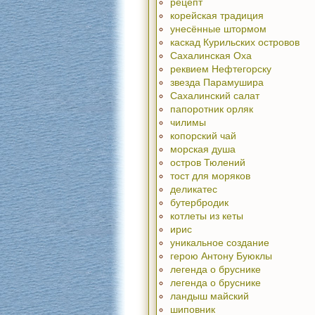
рецепт
корейская традиция
унесённые штормом
каскад Курильских островов
Сахалинская Оха
реквием Нефтегорску
звезда Парамушира
Сахалинский салат
папоротник орляк
чилимы
копорский чай
морская душа
остров Тюлений
тост для моряков
деликатес
бутербродик
котлеты из кеты
ирис
уникальное создание
герою Антону Буюклы
легенда о бруснике
легенда о бруснике
ландыш майский
шиповник