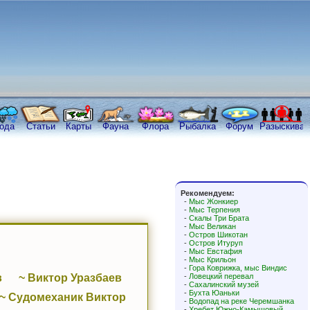
ода
Статьи
Карты
Фауна
Флора
Рыбалка
Форум
Разыскива
Рекомендуем:
-
Мыс Жонкиер
-
Мыс Терпения
-
Скалы Три Брата
-
Мыс Великан
-
Остров Шикотан
-
Остров Итуруп
-
Мыс Евстафия
-
Мыс Крильон
-
Гора Коврижка, мыс Виндис
в
~ Виктор Уразбаев
-
Ловецкий перевал
-
Сахалинский музей
-
Бухта Юаньки
~ Судомеханик Виктор
-
Водопад на реке Черемшанка
-
Хребет Южно-Камышовый