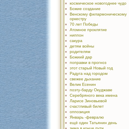
космическое новогоднее чудо
Божие создание
Венскому филармоническому
оркестру
70 лет Победы
Атомное проклятие
ниппон
сакура
детям войны
родителям
Божиий дар
поправки в прогноз
этот старый Новый год
Радуга над городом
свежее дыхание
Велик Есенин
поэту-барду Окуджаве
Серебряного века имена
Ларисе Зиновьевой
счастливый билет
оппозиция
Январь -февралю
ещё один Татьянин день
зима в конце пути