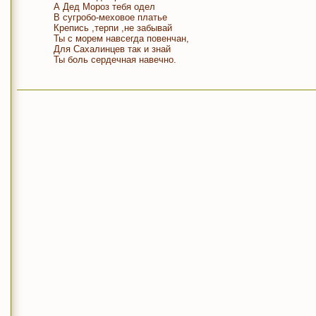
А Дед Мороз тебя одел
В сугробо-меховое платье
Крепись ,терпи ,не забывай
Ты с морем навсегда повенчан,
Для Сахалинцев так и знай
Ты боль сердечная навечно.