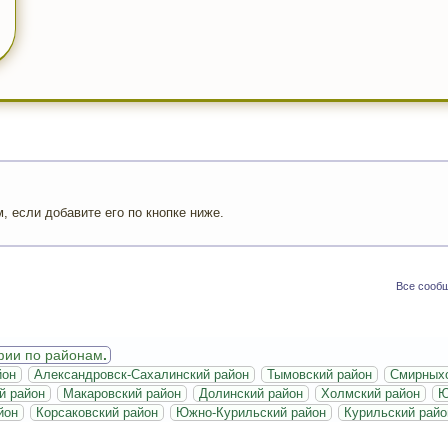
 если добавите его по кнопке ниже.
Все сообщ
фии по районам
.
йон
Александровск-Сахалинский район
Тымовский район
Смирныхо
й район
Макаровский район
Долинский район
Холмский район
Ю
йон
Корсаковский район
Южно-Курильский район
Курильский райо