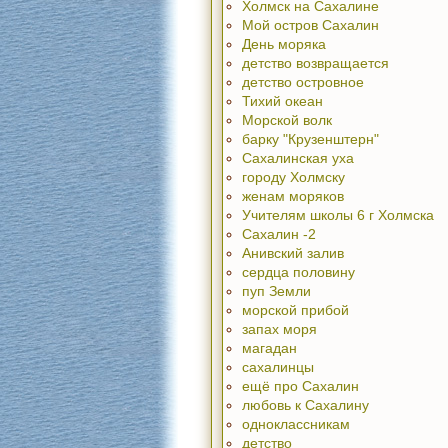
Холмск на Сахалине
Мой остров Сахалин
День моряка
детство возвращается
детство островное
Тихий океан
Морской волк
барку "Крузенштерн"
Сахалинская уха
городу Холмску
женам моряков
Учителям школы 6 г Холмска
Сахалин -2
Анивский залив
сердца половину
пуп Земли
морской прибой
запах моря
магадан
сахалинцы
ещё про Сахалин
любовь к Сахалину
одноклассникам
детство