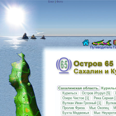
Блог
|
Фото
Путеводитель
Г
Сахалинская область.
Курильс
Курильск
Остров Итуруп [5]
Озеро Чистое [1]
Река Серная [
Вулкан Иван Грозный [1]
Вулкан
Пролив Фриза
Мыс Окопец
М
Бухта Медвежья
Мыс Неукрот