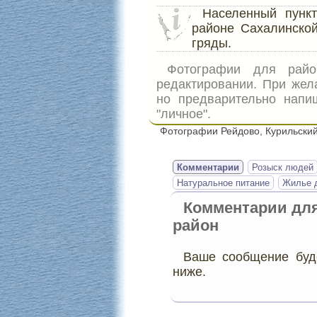
Населенный пун
районе Сахалинской
гряды.
Фотографии для ра
редактировании. При жел
но предварительно напи
"личное".
Фотографии Рейдово, Курильский
Комментарии
Розыск людей
Натуральное питание
Жилье д
Комментарии дл
район
Ваше сообщение буде
ниже.