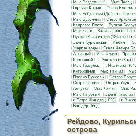
Мыс Раздельный
Мыс Палец
Горячие Ключи
Озеро Благода
Мыс Ребуншири (Добрыня Никити
Мыс Бурунный
Озеро Красивое
Кедровое Плато
Вулкан Белрут
Мыс Клык
Залив Львиная Паст
Вулкан Аьсонупури (1205 м)
г.
Залив Курильский
Рыбаки
О
Жаркие воды
Скала Четыре Бр
Активный
Мыс Фриза
Пролив
Кратерный
г. Уратман (678 м)
Мыс Трезубец
г. Иканминот (64
Китобойный
Мыс Птичий
Мыс
Пролив Буссоль
Остров Броут
Острова Таира
Остров Уруп
Алеутка
Мыс Коготь
Мыс Ра
Мыс Тигровый
Залив Наталии
г. Петра Шмидта (1029)
г. Высок
Ван-дер-Линд
Рейдово, Курильс
острова