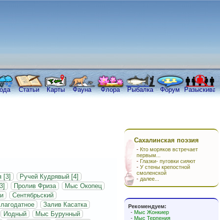
ода
Статьи
Карты
Фауна
Флора
Рыбалка
Форум
Разыскива
Сахалинская поэзия
-
Кто моряков встречает
первым...
-
Глазки- пуговки сияют
-
У стены крепостной
смоленской
 [3]
Ручей Кудрявый [4]
-
далее...
3]
Пролив Фриза
Мыс Окопец
и
Сентябрьский
лагодатное
Залив Касатка
Рекомендуем:
-
Мыс Жонкиер
Иодный
Мыс Бурунный
-
Мыс Терпения