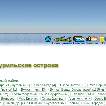
Путеводитель
Галерея
Новости
Пог
кий район
Хребет Двугорбый [3]
Озеро Буда [4]
Озеро Чистое [1]
Река Серная
Грозный [1]
Вулкан Чирип [3]
Вулкан Богдан Хмельницкий (1585 м) [
322 м)
Бухта Медвежья
Мыс Неукротимый
Славное
Мыс Севорс
Ветровое
Мыс Евгения
Скала Дырявая
Горячие Ключи
Озеро Б
ебуншири (Добрыня Никитич)
Буревестник
Горный
Шуми-Городок