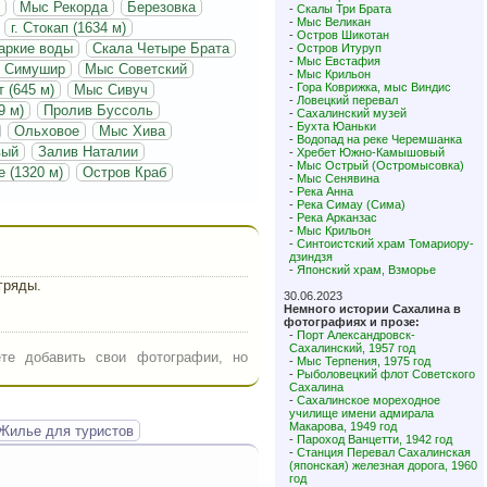
Мыс Рекорда
Березовка
-
Скалы Три Брата
-
Мыс Великан
г. Стокап (1634 м)
-
Остров Шикотан
аркие воды
Скала Четыре Брата
-
Остров Итуруп
-
Мыс Евстафия
в Симушир
Мыс Советский
-
Мыс Крильон
-
Гора Коврижка, мыс Виндис
т (645 м)
Мыс Сивуч
-
Ловецкий перевал
9 м)
Пролив Буссоль
-
Сахалинский музей
-
Бухта Юаньки
Ольховое
Мыс Хива
-
Водопад на реке Черемшанка
вый
Залив Наталии
-
Хребет Южно-Камышовый
-
Мыс Острый (Остромысовка)
е (1320 м)
Остров Краб
-
Мыс Сенявина
-
Река Анна
-
Река Симау (Сима)
-
Река Арканзас
-
Мыс Крильон
-
Синтоистский храм Томариору-
дзиндзя
-
Японский храм, Взморье
гряды.
30.06.2023
Немного истории Сахалина в
фотографиях и прозе:
-
Порт Александровск-
Сахалинский, 1957 год
те добавить свои фотографии, но
-
Мыс Терпения, 1975 год
-
Рыболовецкий флот Советского
Сахалина
-
Сахалинское мореходное
училище имени адмирала
Макарова, 1949 год
Жилье для туристов
-
Пароход Ванцетти, 1942 год
-
Станция Перевал Сахалинская
(японская) железная дорога, 1960
год