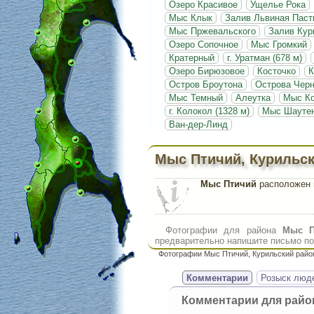
Озеро Красивое
Ущелье Рока
Мыс Клык
Залив Львиная Паст
Мыс Пржевальского
Залив Кур
Озеро Сопочное
Мыс Громкий
Кратерный
г. Уратман (678 м)
Озеро Бирюзовое
Косточко
К
Остров Броутона
Острова Чер
Мыс Темный
Алеутка
Мыс Ко
г. Колокол (1328 м)
Мыс Шауте
Ван-дер-Линд
Мыс Птичий, Курильск
Мыс Птичий
расположен в
Фотографии для района
Мыс П
предварительно напишите письмо по 
Фотографии Мыс Птичий, Курильский район
Комментарии
Розыск люд
Комментарии для рай