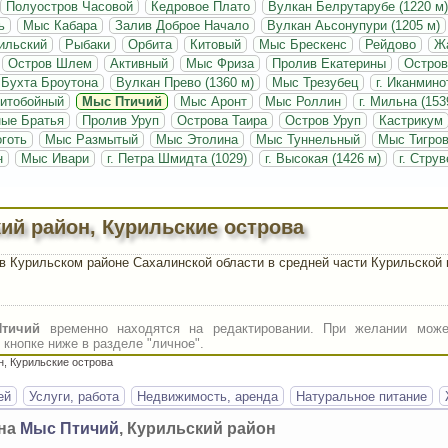
Полуостров Часовой
Кедровое Плато
Вулкан Белрутарубе (1220 м)
ь
Мыс Кабара
Залив Доброе Начало
Вулкан Аьсонупури (1205 м)
ильский
Рыбаки
Орбита
Китовый
Мыс Брескенс
Рейдово
Ж
Остров Шлем
Активный
Мыс Фриза
Пролив Екатерины
Остро
Бухта Броутона
Вулкан Прево (1360 м)
Мыс Трезубец
г. Иканмино
итобойный
Мыс Птичий
Мыс Аронт
Мыс Роллин
г. Мильна (153
ные Братья
Пролив Уруп
Острова Таира
Остров Уруп
Кастрикум
готь
Мыс Размытый
Мыс Этолина
Мыс Туннельный
Мыс Тигро
н
Мыс Ивари
г. Петра Шмидта (1029)
г. Высокая (1426 м)
г. Струв
ий район, Курильские острова
 Курильском районе Сахалинской области в средней части Курильской 
тичий
временно находятся на редактировании. При желании може
кнопке ниже в разделе "личное".
, Курильские острова
ей
Услуги, работа
Недвижимость, аренда
Натуральное питание
она
Мыс Птичий
, Курильский район