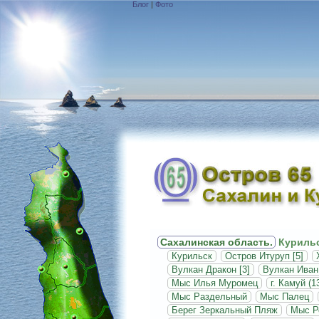
Блог
|
Фото
Сахалинская область.
Курильс
Курильск
Остров Итуруп [5]
Вулкан Дракон [3]
Вулкан Иван 
Мыс Илья Муромец
г. Камуй (1
Мыс Раздельный
Мыс Палец
Берег Зеркальный Пляж
Мыс Р