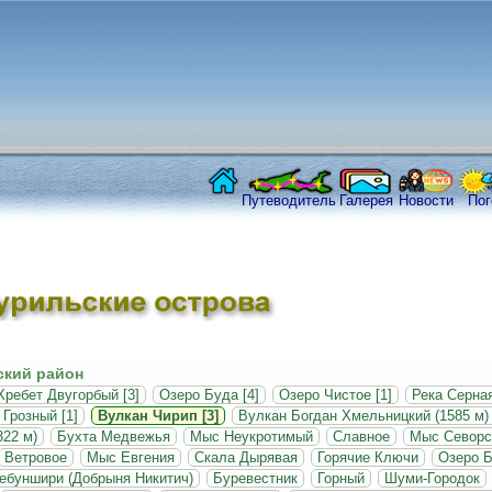
Путеводитель
Галерея
Новости
Пог
кий район
Хребет Двугорбый [3]
Озеро Буда [4]
Озеро Чистое [1]
Река Серная
Грозный [1]
Вулкан Чирип [3]
Вулкан Богдан Хмельницкий (1585 м) 
322 м)
Бухта Медвежья
Мыс Неукротимый
Славное
Мыс Севорс
Ветровое
Мыс Евгения
Скала Дырявая
Горячие Ключи
Озеро Б
ебуншири (Добрыня Никитич)
Буревестник
Горный
Шуми-Городок