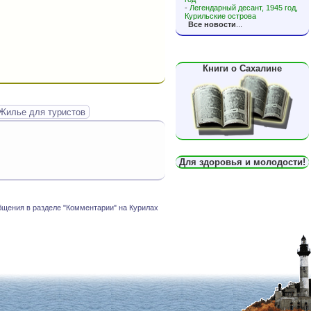
-
Легендарный десант, 1945 год,
Курильские острова
Все новости
...
Книги о Сахалине
Жилье для туристов
Для здоровья и молодости!
бщения в разделе "Комментарии" на Курилах