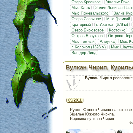
Озеро Красивое
Ущелье Рока
Мыс Клык
Залив Львиная Паст
Мыс Пржевальского
Залив Кур
Озеро Сопочное
Мыс Громкий
Кратерный
г. Уратман (678 м)
Озеро Бирюзовое
Косточко
К
Остров Броутона
Острова Чер
Мыс Темный
Алеутка
Мыс Ко
г. Колокол (1328 м)
Мыс Шауте
Ван-дер-Линд
Вулкан Чирип, Куриль
Вулкан Чирип
расположен
09/2011
Русло Южного Чирипа на острове 
Ущелье Южного Чирипа.
Вершина вулкана Чирип.
Фо