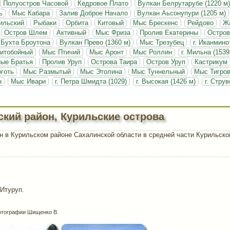
Полуостров Часовой
Кедровое Плато
Вулкан Белрутарубе (1220 м)
ь
Мыс Кабара
Залив Доброе Начало
Вулкан Аьсонупури (1205 м)
ильский
Рыбаки
Орбита
Китовый
Мыс Брескенс
Рейдово
Ж
Остров Шлем
Активный
Мыс Фриза
Пролив Екатерины
Остро
Бухта Броутона
Вулкан Прево (1360 м)
Мыс Трезубец
г. Иканмино
итобойный
Мыс Птичий
Мыс Аронт
Мыс Роллин
г. Мильна (1539
ные Братья
Пролив Уруп
Острова Таира
Остров Уруп
Кастрикум
готь
Мыс Размытый
Мыс Этолина
Мыс Туннельный
Мыс Тигро
н
Мыс Ивари
г. Петра Шмидта (1029)
г. Высокая (1426 м)
г. Струв
ский район, Курильские острова
 в Курильском районе Сахалинской области в средней части Курильско
Итуруп.
тографии Шищенко В.