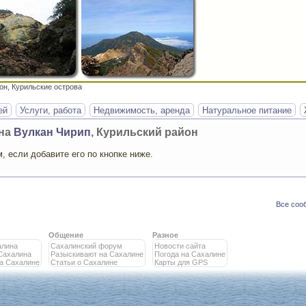
он, Курильские острова
ей
Услуги, работа
Недвижимость, аренда
Натуральное питание
она
Вулкан Чирип
, Курильский район
 если добавите его по кнопке ниже.
Все соо
Общение
Разное
алина
Сахалинский форум
Новости сайта
Сахалина
Разыскивают на Сахалине
Погода на Сахалине
на Сахалине
Статьи о Сахалине
Карты для GPS