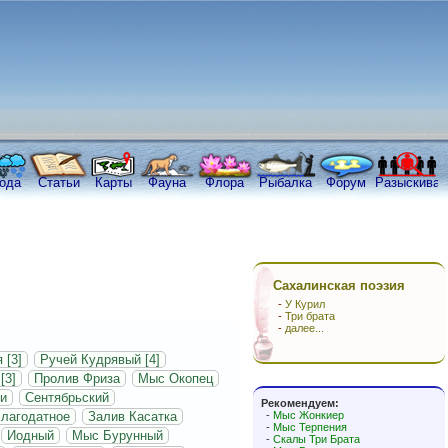
ода
Статьи
Карты
Фауна
Флора
Рыбалка
Форум
Разыскива
Сахалинская поэзия
-
У Курил
-
Три брата
-
далее...
 [3]
Ручей Кудрявый [4]
[3]
Пролив Фриза
Мыс Окопец
и
Сентябрьский
Рекомендуем:
лагодатное
Залив Касатка
-
Мыс Жонкиер
-
Мыс Терпения
Иодный
Мыс Бурунный
-
Скалы Три Брата