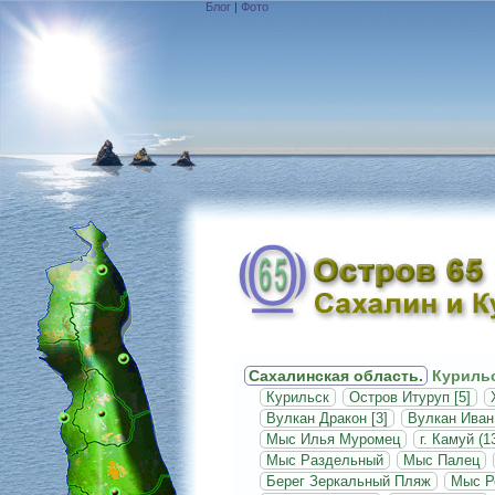
Блог
|
Фото
Сахалинская область.
Курильс
Курильск
Остров Итуруп [5]
Вулкан Дракон [3]
Вулкан Иван 
Мыс Илья Муромец
г. Камуй (1
Мыс Раздельный
Мыс Палец
Берег Зеркальный Пляж
Мыс Р