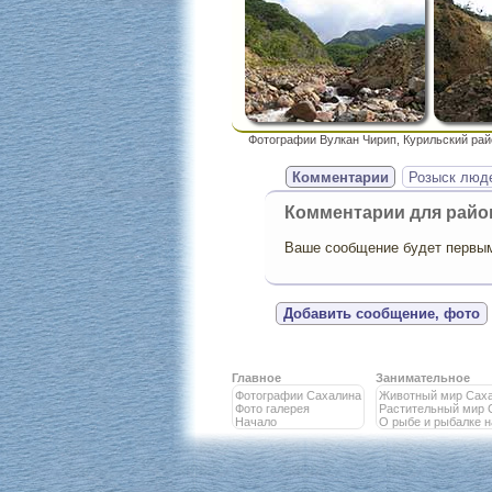
Фотографии Вулкан Чирип, Курильский рай
Комментарии
Розыск люд
Комментарии для рай
Ваше сообщение будет первым,
Добавить сообщение, фото
Главное
Занимательное
Фотографии Сахалина
Животный мир Сах
Фото галерея
Растительный мир 
Начало
О рыбе и рыбалке 