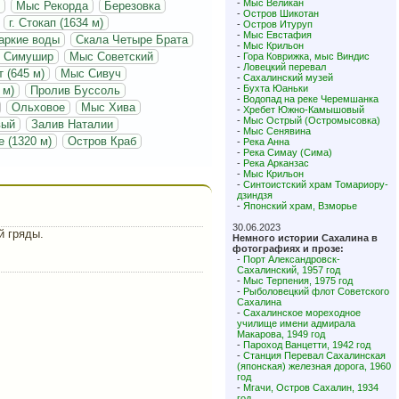
-
Мыс Великан
Мыс Рекорда
Березовка
-
Остров Шикотан
г. Стокап (1634 м)
-
Остров Итуруп
-
Мыс Евстафия
аркие воды
Скала Четыре Брата
-
Мыс Крильон
в Симушир
Мыс Советский
-
Гора Коврижка, мыс Виндис
-
Ловецкий перевал
т (645 м)
Мыс Сивуч
-
Сахалинский музей
-
Бухта Юаньки
 м)
Пролив Буссоль
-
Водопад на реке Черемшанка
Ольховое
Мыс Хива
-
Хребет Южно-Камышовый
-
Мыс Острый (Остромысовка)
вый
Залив Наталии
-
Мыс Сенявина
е (1320 м)
Остров Краб
-
Река Анна
-
Река Симау (Сима)
-
Река Арканзас
-
Мыс Крильон
-
Синтоистский храм Томариору-
дзиндзя
-
Японский храм, Взморье
30.06.2023
й гряды.
Немного истории Сахалина в
фотографиях и прозе:
-
Порт Александровск-
Сахалинский, 1957 год
-
Мыс Терпения, 1975 год
-
Рыболовецкий флот Советского
Сахалина
-
Сахалинское мореходное
училище имени адмирала
Макарова, 1949 год
-
Пароход Ванцетти, 1942 год
-
Станция Перевал Сахалинская
(японская) железная дорога, 1960
год
-
Мгачи, Остров Сахалин, 1934
год