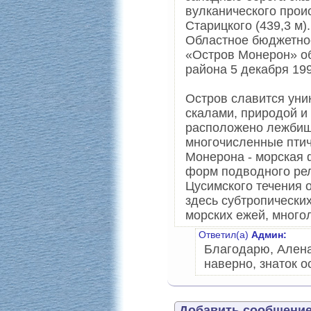
вулканического прои
Старицкого (439,3 м).
Областное бюджетно
«Остров Монерон» об
района 5 декабря 199
Остров славится ун
скалами, природой и
расположено лежбище
многочисленные птич
Монерона - морская 
форм подводного ре
Цусимского течения 
здесь субтропических
морских ежей, много
Ответил(а)
Админ:
Благодарю, Алена
наверно, знаток 
Добавить сообщение