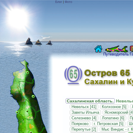
Блог
|
Фото
Путеводитель
Г
Сахалинская область.
Невельс
Невельск [41]
Колхозное [5]
Заветы Ильича
Ясноморский [4
Селезнево [4]
Лопатино [6]
П
Поярково
г. Петровская [5]
Ше
Перепутье [2]
Мыс Виндис - г. 