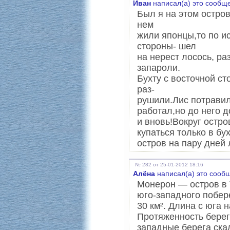
Иван
написал(а) это сообщ
Был я на этом остров
нем
жили японцы,то по и
стороны- шел
на нерест лосось, ра
запароли.
Бухту с восточной ст
раз-
рушили.Лис потравил
работал,но до него д
и вновь!Вокруг остро
купаться только в бух
остров на пару дней 
№ 282 от 25-01-2012 18:16
Алёна
написал(а) это сооб
Монерон — остров в 
юго-западного побер
30 км². Длина с юга 
Протяженность берег
западные берега скал