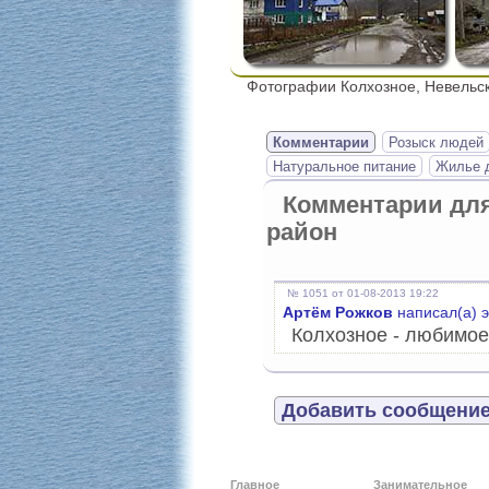
Фотографии Колхозное, Невельс
Комментарии
Розыск людей
Натуральное питание
Жилье д
Комментарии дл
район
№ 1051 от 01-08-2013 19:22
Артём Рожков
написал(а) 
Колхозное - любимое
Добавить сообщение
Главное
Занимательное