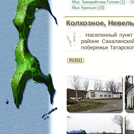
Мыс Замирайлова Голова [1]
О
Мыс Крильон [10]
Колхозное, Невель
Населенный пунк
районе Сахалинско
побережье Татарског
05/2011