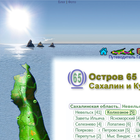
Блог
|
Фото
Путеводитель
Г
Сахалинская область.
Невельс
Невельск [41]
Колхозное [5]
Заветы Ильича
Ясноморский [4
Селезнево [4]
Лопатино [6]
П
Поярково
г. Петровская [5]
Ше
Перепутье [2]
Мыс Виндис - г. 