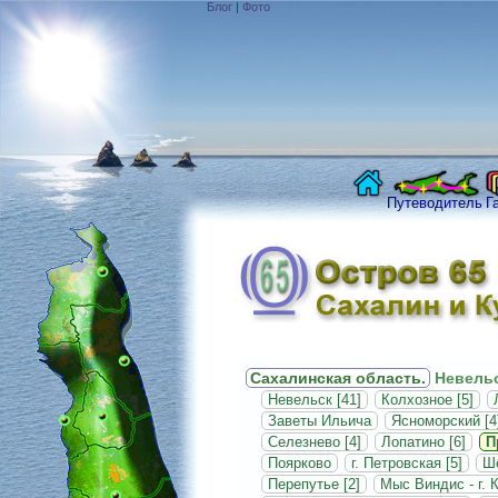
Блог
|
Фото
Путеводитель
Г
Сахалинская область.
Невельс
Невельск [41]
Колхозное [5]
Заветы Ильича
Ясноморский [4
Селезнево [4]
Лопатино [6]
П
Поярково
г. Петровская [5]
Ше
Перепутье [2]
Мыс Виндис - г. 