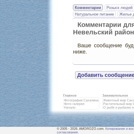
Комментарии
Розыск людей
Натуральное питание
Жилье д
Комментарии дл
Невельский район
Ваше сообщение буде
ниже.
Добавить сообщение
Главное
Занимательное
Фотографии Сахалина
Животный мир Сах
Фото галерея
Растительный мир 
Начало
О рыбе и рыбалке 
© 2005 - 2026. AMOROZO.com.
Копирование и вос
согласования.