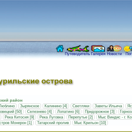
Путеводитель
Галерея
Новости
Пог
кий район
Люблино
Зырянское
Калинино [4]
Светляки
Заветы Ильича
Яс
овецкий [50]
Селезнево [4]
Лопатино [6]
Придорожное [3]
Горноз
Река Китосия [9]
Река Луговка
Перепутье [2]
Мыс Виндис - г. Ко
стров Монерон [1]
Татарский пролив
Мыс Крильон [10]