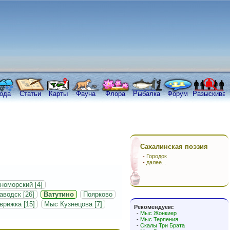
ода
Статьи
Карты
Фауна
Флора
Рыбалка
Форум
Разыскива
Сахалинская поэзия
-
Городок
-
далее...
номорский [4]
аводск [26]
Ватутино
Поярково
врижка [15]
Мыс Кузнецова [7]
Рекомендуем:
-
Мыс Жонкиер
-
Мыс Терпения
-
Скалы Три Брата