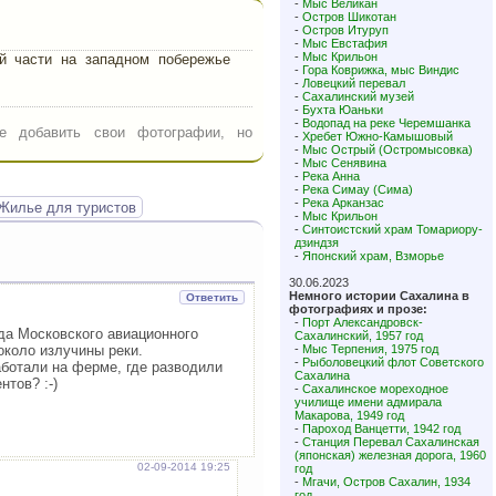
-
Мыс Великан
-
Остров Шикотан
-
Остров Итуруп
-
Мыс Евстафия
-
Мыс Крильон
й части на западном побережье
-
Гора Коврижка, мыс Виндис
-
Ловецкий перевал
-
Сахалинский музей
-
Бухта Юаньки
-
Водопад на реке Черемшанка
е добавить свои фотографии, но
-
Хребет Южно-Камышовый
-
Мыс Острый (Остромысовка)
-
Мыс Сенявина
-
Река Анна
-
Река Симау (Сима)
-
Река Арканзас
Жилье для туристов
-
Мыс Крильон
-
Синтоистский храм Томариору-
дзиндзя
-
Японский храм, Взморье
30.06.2023
Немного истории Сахалина в
Ответить
фотографиях и прозе:
-
Порт Александровск-
яда Московского авиационного
Сахалинский, 1957 год
около излучины реки.
-
Мыс Терпения, 1975 год
-
Рыболовецкий флот Советского
ботали на ферме, где разводили
Сахалина
нтов? :-)
-
Сахалинское мореходное
училище имени адмирала
Макарова, 1949 год
-
Пароход Ванцетти, 1942 год
-
Станция Перевал Сахалинская
(японская) железная дорога, 1960
02-09-2014 19:25
год
-
Мгачи, Остров Сахалин, 1934
год