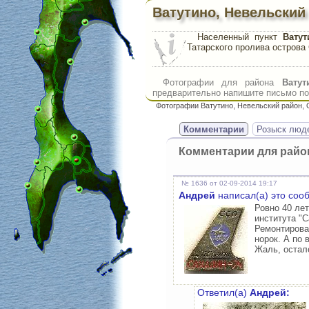
Ватутино, Невельский
Населенный пункт
Ватут
Татарского пролива острова
Фотографии для района
Ватут
предварительно напишите письмо по 
Фотографии Ватутино, Невельский район,
Комментарии
Розыск люд
Комментарии для рай
№ 1636 от 02-09-2014 19:17
Андрей
написал(а) это соо
Ровно 40 ле
института "
Ремонтирова
норок. А по 
Жаль, остал
Ответил(а)
Андрей: