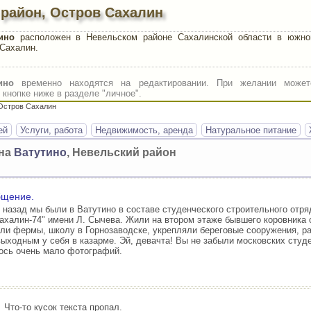
 район, Остров Сахалин
ино
расположен в Невельском районе Сахалинской области в южно
 Сахалин.
ино
временно находятся на редактировании. При желании может
кнопке ниже в разделе "личное".
 Остров Сахалин
ей
Услуги, работа
Недвижимость, аренда
Натуральное питание
она
Ватутино
, Невельский район
бщение.
т назад мы были в Ватутино в составе студенческого строительного отр
Сахалин-74" имени Л. Сычева. Жили на втором этаже бывшего коровника 
ли фермы, школу в Горнозаводске, укрепляли береговые сооружения, ра
выходным у себя в казарме. Эй, девачта! Вы не забыли московских студе
ось очень мало фотографий.
Что-то кусок текста пропал.