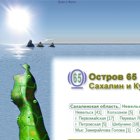
Блог
|
Фото
Сахалинская область.
Невельс
Невельск [41]
Колхозное [5]
г. Первомайская [17]
Перевал Л
г. Петровская [5]
Шебунино [18]
Мыс Замирайлова Голова [1]
О