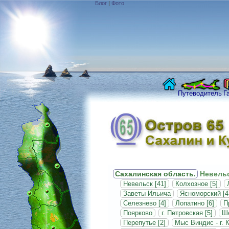
Блог
|
Фото
Путеводитель
Г
Сахалинская область.
Невельс
Невельск [41]
Колхозное [5]
Заветы Ильича
Ясноморский [4
Селезнево [4]
Лопатино [6]
П
Поярково
г. Петровская [5]
Ше
Перепутье [2]
Мыс Виндис - г. 