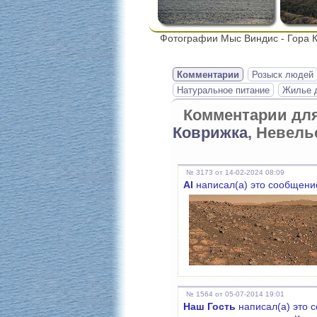
Фотографии Мыс Виндис - Гора К
Комментарии
Розыск людей
Натуральное питание
Жилье д
Комментарии дл
Коврижка
, Невель
№ 3173 от 14-02-2024 08:09
Al
написал(а) это сообщени
№ 1564 от 05-07-2014 19:01
Наш Гость
написал(а) это 