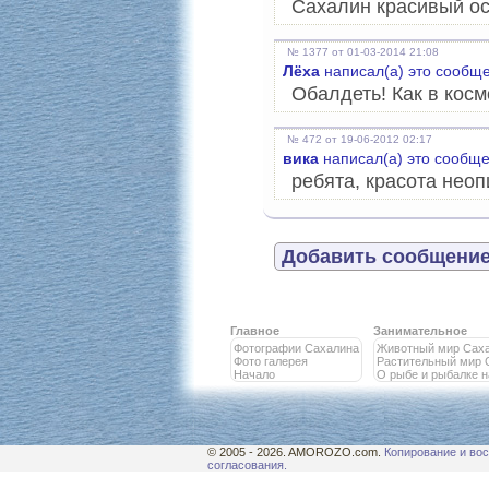
Сахалин красивый ос
№ 1377 от 01-03-2014 21:08
Лёха
написал(а) это сообщ
Обалдеть! Как в косм
№ 472 от 19-06-2012 02:17
вика
написал(а) это сообще
ребята, красота неопису
Добавить сообщение
Главное
Занимательное
Фотографии Сахалина
Животный мир Сах
Фото галерея
Растительный мир 
Начало
О рыбе и рыбалке 
© 2005 - 2026. AMOROZO.com.
Копирование и вос
согласования.