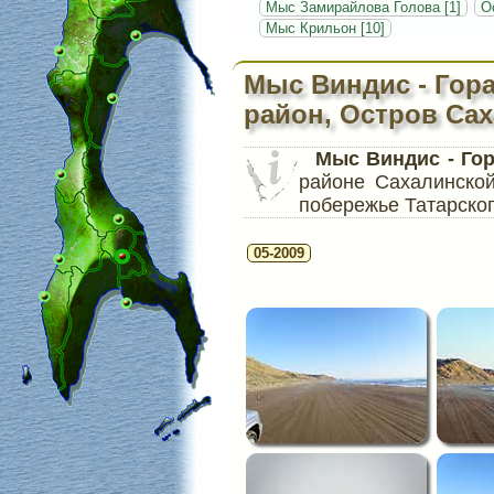
Мыс Замирайлова Голова [1]
О
Мыс Крильон [10]
Мыс Виндис - Гор
район, Остров Са
Мыс Виндис - Го
районе Сахалинско
побережье Татарског
05-2009