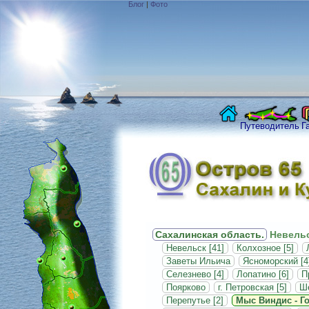
Блог
|
Фото
Путеводитель
Г
Сахалинская область.
Невельс
Невельск [41]
Колхозное [5]
Заветы Ильича
Ясноморский [4
Селезнево [4]
Лопатино [6]
П
Поярково
г. Петровская [5]
Ше
Перепутье [2]
Мыс Виндис - Го