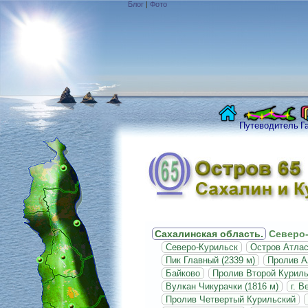
Блог
|
Фото
Путеводитель
Г
Сахалинская область.
Северо-
Северо-Курильск
Остров Атла
Пик Главный (2339 м)
Пролив А
Байково
Пролив Второй Курил
Вулкан Чикурачки (1816 м)
г. В
Пролив Четвертый Курильский