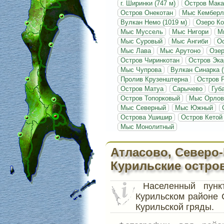
г. Ширинки (747 м)
Остров Мак
Остров Онекотан
Мыс Кемберл
Вулкан Немо (1019 м)
Озеро К
Мыс Муссель
Мыс Нигори
М
Мыс Суровый
Мыс Ангиби
О
Мыс Лава
Мыс Арутоно
Озе
Остров Чиринкотан
Остров Эк
Мыс Чупрова
Вулкан Синарка (
Пролив Крузенштерна
Остров 
Остров Матуа
Сарычево
Губ
Остров Топорковый
Мыс Орлов
Мыс Северный
Мыс Южный
Острова Ушишир
Остров Кетой
Мыс Монолитный
Атласово, Северо
Курильские остро
Населенный пун
Курильском районе 
Курильской гряды.