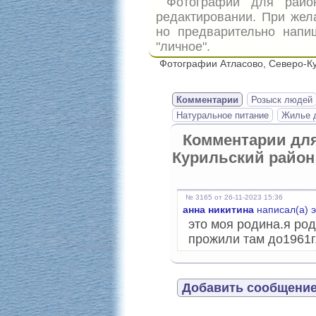
Фотографии для рай
редактировании. При жел
но предварительно напи
"личное".
Фотографии Атласово, Северо-Ку
Комментарии
Розыск людей
Натуральное питание
Жилье д
Комментарии дл
Курильский район
№ 3165 от 26-11-2023 15:36
анна никитина
написал(а) 
это моя родина.я ро
прожили там до1961г.
Добавить сообщение