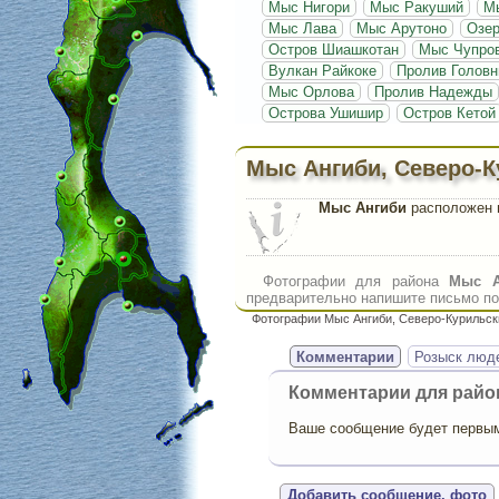
Мыс Нигори
Мыс Ракуший
М
Мыс Лава
Мыс Арутоно
Озе
Остров Шиашкотан
Мыс Чупро
Вулкан Райкоке
Пролив Головн
Мыс Орлова
Пролив Надежды
Острова Ушишир
Остров Кетой
Мыс Ангиби, Северо-К
Мыс Ангиби
расположен в
Фотографии для района
Мыс А
предварительно напишите письмо по 
Фотографии Мыс Ангиби, Северо-Курильски
Комментарии
Розыск люд
Комментарии для рай
Ваше сообщение будет первым,
Добавить сообщение, фото