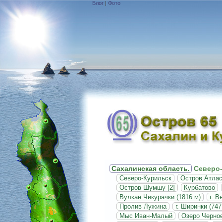
Блог
|
Фото
Сахалинская область.
Северо-
Северо-Курильск
Остров Атла
Остров Шумшу [2]
Курбатово
Вулкан Чикурачки (1816 м)
г. В
Пролив Лужина
г. Ширинки (747
Мыс Иван-Малый
Озеро Черно