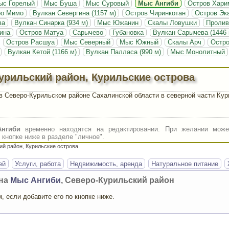
ыс Горелый
Мыс Буша
Мыс Суровый
Мыс Ангиби
Остров Хари
ро Мимо
Вулкан Севергина (1157 м)
Остров Чиринкотан
Остров Эк
ва
Вулкан Синарка (934 м)
Мыс Южанин
Скалы Ловушки
Пролив
ина
Остров Матуа
Сарычево
Губановка
Вулкан Сарычева (1446 
Остров Расшуа
Мыс Северный
Мыс Южный
Скалы Арч
Остро
Вулкан Кетой (1166 м)
Вулкан Палласа (990 м)
Мыс Монолитный
урильский район, Курильские острова
 Северо-Курильском районе Сахалинской области в северной части Кур
нгиби
временно находятся на редактировании. При желании може
кнопке ниже в разделе "личное".
й район, Курильские острова
ей
Услуги, работа
Недвижимость, аренда
Натуральное питание
она
Мыс Ангиби
, Северо-Курильский район
 если добавите его по кнопке ниже.