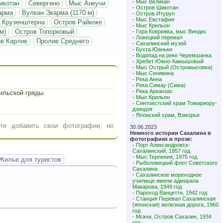
-
Мыс Великан
мкотан
Севергино
Мыс Анкучи
-
Остров Шикотан
арма
Вулкан Экарма (1170 м)
-
Остров Итуруп
-
Мыс Евстафия
 Крузенштерна
Остров Райкоке
-
Мыс Крильон
м)
Остров Топорковый
-
Гора Коврижка, мыс Виндис
-
Ловецкий перевал
в Карлик
Пролив Среднего
-
Сахалинский музей
-
Бухта Юаньки
-
Водопад на реке Черемшанка
-
Хребет Южно-Камышовый
-
Мыс Острый (Остромысовка)
-
Мыс Сенявина
-
Река Анна
-
Река Симау (Сима)
-
Река Арканзас
ильской гряды.
-
Мыс Крильон
-
Синтоистский храм Томариору-
дзиндзя
-
Японский храм, Взморье
те добавить свои фотографии, но
30.06.2023
Немного истории Сахалина в
фотографиях и прозе:
-
Порт Александровск-
Сахалинский, 1957 год
-
Мыс Терпения, 1975 год
Жилье для туристов
-
Рыболовецкий флот Советского
Сахалина
-
Сахалинское мореходное
училище имени адмирала
Макарова, 1949 год
-
Пароход Ванцетти, 1942 год
-
Станция Перевал Сахалинская
(японская) железная дорога, 1960
год
-
Мгачи, Остров Сахалин, 1934
год