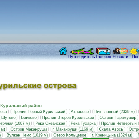
Путеводитель
Галерея
Новости
Пог
Курильский район
сова
Пролив Первый Курильский
Атласово
Пик Главный (2339 м)
Шутово
Байково
Пролив Второй Курильский
Остров Парамушир
етряная (1087 м)
Река Океанская
Река Тухарка
Пролив Четвертый 
 м)
Остров Маканруши
г. Маканруши (1169 м)
Скала Авось
Остр
е
Вулкан Немо (1019 м)
Озеро Кольцевое
г. Креницына (1324 м)