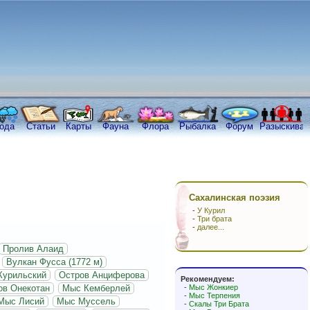
ода
Статьи
Карты
Фауна
Флора
Рыбалка
Форум
Разыскива
Сахалинская поэзия
-
У Курил
-
Три брата
-
далее...
Пролив Алаид
Вулкан Фусса (1772 м)
Курильский
Остров Анциферова
Рекомендуем:
ов Онекотан
Мыс Кемберлей
-
Мыс Жонкиер
-
Мыс Терпения
Мыс Лисий
Мыс Муссель
-
Скалы Три Брата