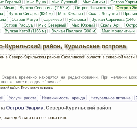
ыс Горелый
Мыс Буша
Мыс Суровый
Мыс Ангиби
Остров Харим
ро Мимо
Вулкан Севергина (1157 м)
Остров Чиринкотан
Остров Э
ва
Вулкан Синарка (934 м)
Мыс Южанин
Скалы Ловушки
Пролив
ина
Остров Матуа
Сарычево
Губановка
Вулкан Сарычева (1446 
Остров Расшуа
Мыс Северный
Мыс Южный
Скалы Арч
Остро
Вулкан Кетой (1166 м)
Вулкан Палласа (990 м)
Мыс Монолитный
о-Курильский район, Курильские острова
н в Северо-Курильском районе Сахалинской области в северной части 
 Экарма
временно находятся на редактировании. При желании мож
кнопке ниже в разделе "личное".
ьский район, Курильские острова
ей
Услуги, работа
Недвижимость, аренда
Натуральное питание
она
Остров Экарма
, Северо-Курильский район
 если добавите его по кнопке ниже.