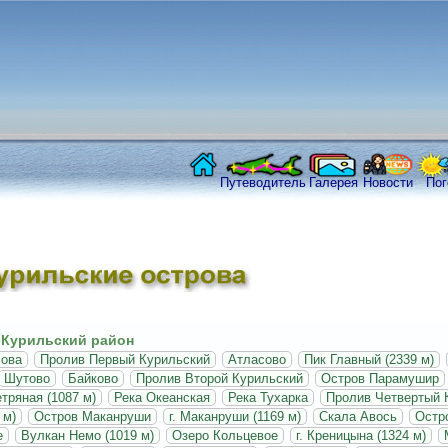
Путеводитель
Галерея
Новости
Пог
Курильский район
сова
Пролив Первый Курильский
Атласово
Пик Главный (2339 м)
Шутово
Байково
Пролив Второй Курильский
Остров Парамушир
етряная (1087 м)
Река Океанская
Река Тухарка
Пролив Четвертый 
 м)
Остров Маканруши
г. Маканруши (1169 м)
Скала Авось
Остр
е
Вулкан Немо (1019 м)
Озеро Кольцевое
г. Креницына (1324 м)