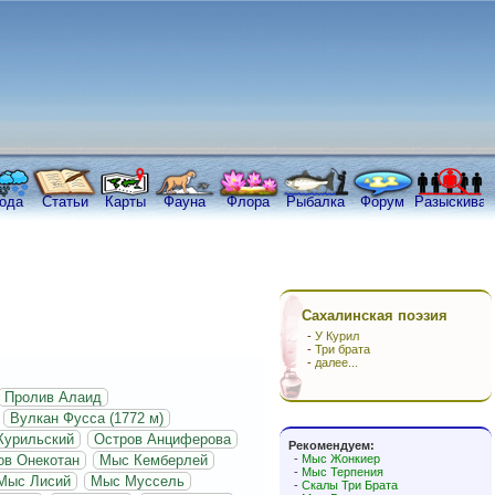
ода
Статьи
Карты
Фауна
Флора
Рыбалка
Форум
Разыскива
Сахалинская поэзия
-
У Курил
-
Три брата
-
далее...
Пролив Алаид
Вулкан Фусса (1772 м)
Курильский
Остров Анциферова
Рекомендуем:
ов Онекотан
Мыс Кемберлей
-
Мыс Жонкиер
-
Мыс Терпения
Мыс Лисий
Мыс Муссель
-
Скалы Три Брата