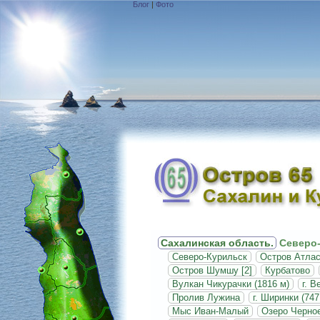
Блог
|
Фото
Сахалинская область.
Северо-
Северо-Курильск
Остров Атла
Остров Шумшу [2]
Курбатово
Вулкан Чикурачки (1816 м)
г. В
Пролив Лужина
г. Ширинки (747
Мыс Иван-Малый
Озеро Черно