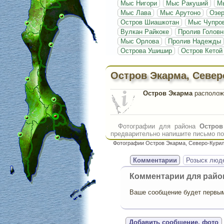
Мыс Нигори
Мыс Ракуший
М
Мыс Лава
Мыс Арутоно
Озе
Остров Шиашкотан
Мыс Чупро
Вулкан Райкоке
Пролив Головн
Мыс Орлова
Пролив Надежды
Острова Ушишир
Остров Кетой
Остров Экарма, Север
Остров Экарма
расположе
Фотографии для района
Остров
предварительно напишите письмо по 
Фотографии Остров Экарма, Северо-Курил
Комментарии
Розыск люд
Комментарии для рай
Ваше сообщение будет первым,
Добавить сообщение, фото