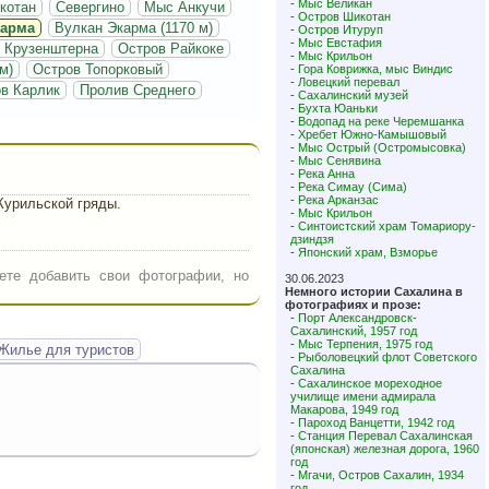
-
Мыс Великан
котан
Севергино
Мыс Анкучи
-
Остров Шикотан
карма
Вулкан Экарма (1170 м)
-
Остров Итуруп
-
Мыс Евстафия
 Крузенштерна
Остров Райкоке
-
Мыс Крильон
м)
Остров Топорковый
-
Гора Коврижка, мыс Виндис
-
Ловецкий перевал
в Карлик
Пролив Среднего
-
Сахалинский музей
-
Бухта Юаньки
-
Водопад на реке Черемшанка
-
Хребет Южно-Камышовый
-
Мыс Острый (Остромысовка)
-
Мыс Сенявина
-
Река Анна
-
Река Симау (Сима)
-
Река Арканзас
Курильской гряды.
-
Мыс Крильон
-
Синтоистский храм Томариору-
дзиндзя
-
Японский храм, Взморье
ете добавить свои фотографии, но
30.06.2023
Немного истории Сахалина в
фотографиях и прозе:
-
Порт Александровск-
Сахалинский, 1957 год
-
Мыс Терпения, 1975 год
Жилье для туристов
-
Рыболовецкий флот Советского
Сахалина
-
Сахалинское мореходное
училище имени адмирала
Макарова, 1949 год
-
Пароход Ванцетти, 1942 год
-
Станция Перевал Сахалинская
(японская) железная дорога, 1960
год
-
Мгачи, Остров Сахалин, 1934
год