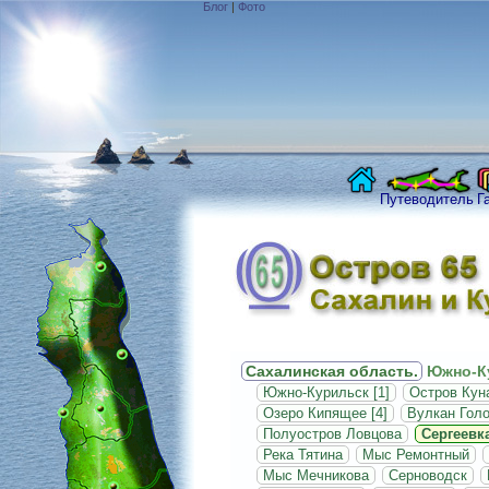
Блог
|
Фото
Путеводитель
Г
Сахалинская область.
Южно-Ку
Южно-Курильск [1]
Остров Кун
Озеро Кипящее [4]
Вулкан Голо
Полуостров Ловцова
Сергеевк
Река Тятина
Мыс Ремонтный
Мыс Мечникова
Серноводск