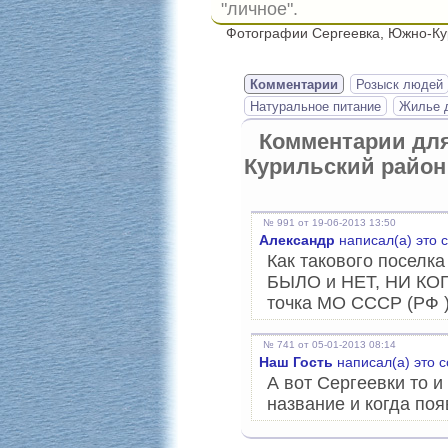
"личное".
Фотографии Сергеевка, Южно-Кур
Комментарии
Розыск людей
Натуральное питание
Жилье д
Комментарии дл
Курильский район
№ 991 от 19-06-2013 13:50
Александр
написал(а) это 
Как такового поселк
БЫЛО и НЕТ, НИ КОГД
точка МО СССР (РФ )!!
№ 741 от 05-01-2013 08:14
Наш Гость
написал(а) это 
А вот Сергеевки то и 
название и когда поя