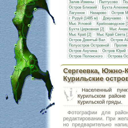
Залив Измены
Палтусово
По
Остров Близкий
Бухта Алехин
Лагунное
Назарово
Остров 
г. Руруй (1485 м)
Докучаево
Мыс Угловой
Крабозаводское [
Бухта Церковная [2]
Мыс Анам
Мыс Краб [2]
Мыс Край Света [
Остров Девятый Вал
Остров А
Полуостров Островной
Пролив
Остров Анучина
Остров Юрий
Остров Полонского
Острова Ос
Сергеевка, Южно-
Курильские остро
Населенный пу
Курильском районе
Курильской гряды.
Фотографии для рай
редактировании. При жел
но предварительно напи