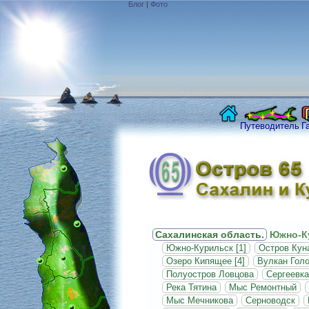
Блог
|
Фото
Путеводитель
Г
Сахалинская область.
Южно-Ку
Южно-Курильск [1]
Остров Кун
Озеро Кипящее [4]
Вулкан Голо
Полуостров Ловцова
Сергеевка
Река Тятина
Мыс Ремонтный
Мыс Мечникова
Серноводск