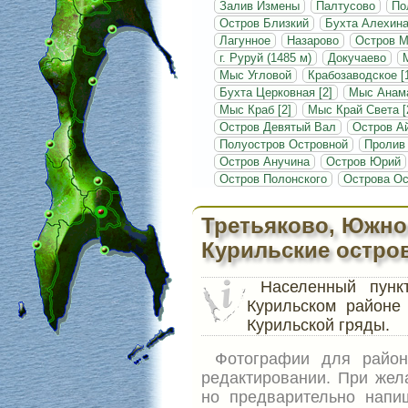
Залив Измены
Палтусово
По
Остров Близкий
Бухта Алехин
Лагунное
Назарово
Остров 
г. Руруй (1485 м)
Докучаево
Мыс Угловой
Крабозаводское [
Бухта Церковная [2]
Мыс Анам
Мыс Краб [2]
Мыс Край Света [
Остров Девятый Вал
Остров А
Полуостров Островной
Пролив
Остров Анучина
Остров Юрий
Остров Полонского
Острова Ос
Третьяково, Южно
Курильские остро
Населенный пун
Курильском районе
Курильской гряды.
Фотографии для рай
редактировании. При жел
но предварительно напи