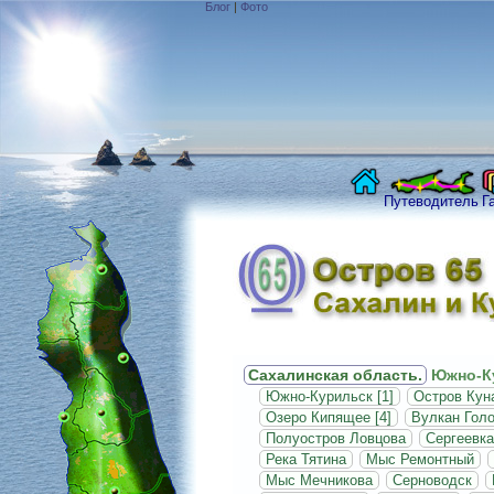
Блог
|
Фото
Путеводитель
Г
Сахалинская область.
Южно-Ку
Южно-Курильск [1]
Остров Кун
Озеро Кипящее [4]
Вулкан Голо
Полуостров Ловцова
Сергеевка
Река Тятина
Мыс Ремонтный
Мыс Мечникова
Серноводск