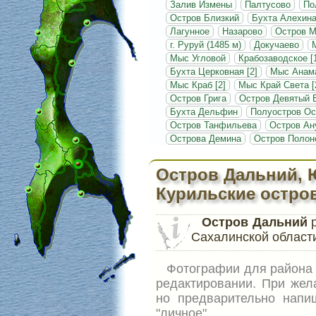
Залив Измены
Палтусово
По
Остров Близкий
Бухта Алехин
Лагунное
Назарово
Остров 
г. Руруй (1485 м)
Докучаево
Мыс Угловой
Крабозаводское [
Бухта Церковная [2]
Мыс Анам
Мыс Краб [2]
Мыс Край Света [
Остров Грига
Остров Девятый 
Бухта Дельфин
Полуостров Ос
Остров Танфильева
Остров Ан
Острова Демина
Остров Полон
Остров Дальний, 
Курильские остро
Остров Дальний
р
Сахалинской области
Фотографии для район
редактировании. При жел
но предварительно напи
"личное".