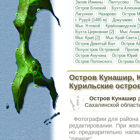
Залив Измены
Палтусово
По
Остров Близкий
Бухта Алехин
Лагунное
Назарово
Остров 
г. Руруй (1485 м)
Докучаево
Мыс Угловой
Крабозаводское [
Бухта Церковная [2]
Мыс Анам
Мыс Краб [2]
Мыс Край Света [
Остров Девятый Вал
Остров А
Полуостров Островной
Пролив
Остров Анучина
Остров Юрий
Остров Полонского
Острова Ос
Остров Кунашир, 
Курильские остро
Остров Кунашир
р
Сахалинской области
Фотографии для район
редактировании. При жел
но предварительно напи
"личное".