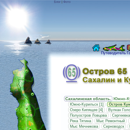
Блог
|
Фото
Путеводитель
Г
Сахалинская область.
Южно-Ку
Южно-Курильск [1]
Остров Ку
Озеро Кипящее [4]
Вулкан Голо
Полуостров Ловцова
Сергеевка
Река Тятина
Мыс Ремонтный
Мыс Мечникова
Серноводск