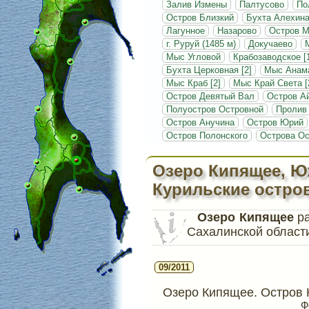
Залив Измены
Палтусово
По
Остров Близкий
Бухта Алехин
Лагунное
Назарово
Остров 
г. Руруй (1485 м)
Докучаево
Мыс Угловой
Крабозаводское [
Бухта Церковная [2]
Мыс Анам
Мыс Краб [2]
Мыс Край Света [
Остров Девятый Вал
Остров А
Полуостров Островной
Пролив
Остров Анучина
Остров Юрий
Остров Полонского
Острова Ос
Озеро Кипящее, Ю
Курильские остро
Озеро Кипящее
ра
Сахалинской области
09/2011
Озеро Кипящее. Остров 
Ф