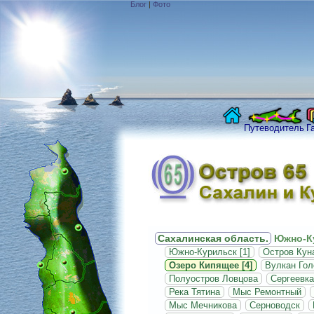
Блог
|
Фото
Путеводитель
Г
Сахалинская область.
Южно-Ку
Южно-Курильск [1]
Остров Кун
Озеро Кипящее [4]
Вулкан Гол
Полуостров Ловцова
Сергеевка
Река Тятина
Мыс Ремонтный
Мыс Мечникова
Серноводск