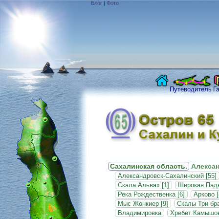
Блог
|
Фото
Путеводитель
Г
Сахалинская область.
Алексан
Александровск-Сахалинский [55]
Скала Альвах [1]
Широкая Пад
Река Рождественка [6]
Арково [
Мыс Жонкиер [9]
Скалы Три бра
Владимировка
Хребет Камышо