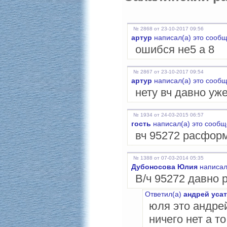
№ 2868 от 23-10-2017 09:56
артур
написал(а) это сообщ
ошибся не5 а 8
№ 2867 от 23-10-2017 09:54
артур
написал(а) это сообщ
нету вч давно уж
№ 1934 от 24-03-2015 06:57
гость
написал(а) это сообщ
вч 95272 расформ
№ 1388 от 07-03-2014 05:35
Дубоносова Юлия
написал
В/ч 95272 давно
Ответил(а)
андрей усат
юля это андре
ничего нет а т