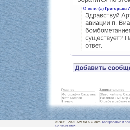
Ответил(а)
Григорьев 
Здравствуй Ар
авиации п. Ви
бомбометанием
существует? Н
ответ.
Добавить сообще
Главное
Занимательное
Фотографии Сахалина
Животный мир Сах
Фото галерея
Растительный мир 
Начало
О рыбе и рыбалке 
© 2005 - 2026. AMOROZO.com.
Копирование и вос
согласования.