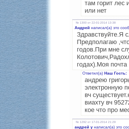
там горит лес 
или нет
№ 1300 от 22-01-2014 13:38
Андрей
написал(а) это соо
Здравствуйте.Я с
Предполагаю ,что
годов.При мне с
Колотович,Радох
годах).Моя почта
Ответил(а)
Наш Гость:
андрею григорь
электронную п
вч существует.
виахту вч 9527
кое что про м
№ 1292 от 17-01-2014 21:29
андрей у
написал(а) это со