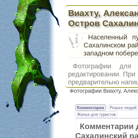
Виахту, Алекса
Остров Сахали
Населенный п
Сахалинском рай
западном побере
Фотографии для
редактировании. При
предварительно напиш
Фотографии Виахту, Алек
Комментарии
Розыск людей
Жилье для туристов
Комментарии 
Сахалинский р