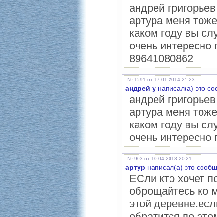
андрей григорьев
артура меня тоже
каком году вы сл
очень интересно
89641080862
№ 1291 от 17-01-2014 21:23
андрей у
написал(а) это со
андрей григорьев
артура меня тоже
каком году вы сл
очень интересно
№ 903 от 10-04-2013 20:21
артур
написал(а) это сообщ
ЕСли кто хочет п
оброщайтесь ко м
этой деревне.есл
обратится по это