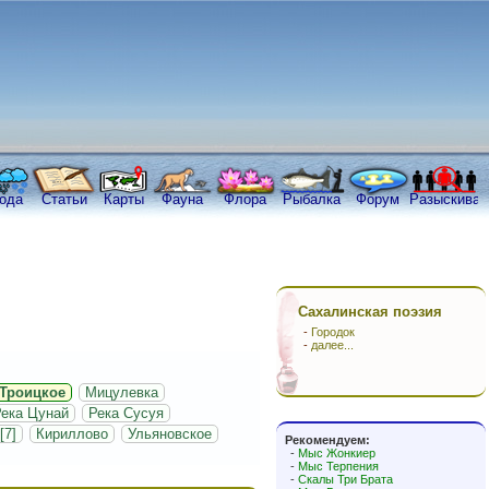
ода
Статьи
Карты
Фауна
Флора
Рыбалка
Форум
Разыскива
Сахалинская поэзия
-
Городок
-
далее...
Троицкое
Мицулевка
ека Цунай
Река Сусуя
[7]
Кириллово
Ульяновское
Рекомендуем:
-
Мыс Жонкиер
-
Мыс Терпения
-
Скалы Три Брата