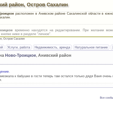
кий район, Остров Сахалин
Троицкое
расположен в Анивском районе Сахалинской области в южно
ахалин.
роицкое
временно находятся на редактировании. При желании може
кнопке ниже в разделе "личное".
он, Остров Сахалин
ей
Услуги, работа
Недвижимость, аренда
Натуральное питание
она
Ново-Троицкое
, Анивский район
щение.
риезжала к бабушке в гости теперь там остался только дядя Ваня очен
и.
Все сообщ