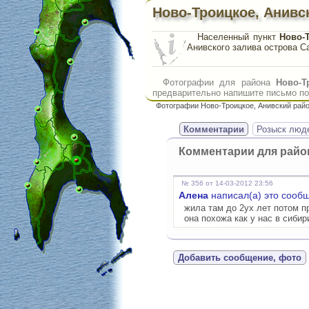
Ново-Троицкое, Анивс
Населенный пункт
Ново-
Анивского залива острова С
Фотографии для района
Ново-Т
предварительно напишите письмо по 
Фотографии Ново-Троицкое, Анивский рай
Комментарии
Розыск люд
Комментарии для рай
№ 356 от 14-03-2012 23:56
Алена
написал(а) это сооб
жила там до 2ух лет потом п
она похожа как у нас в сибир
Добавить сообщение, фото