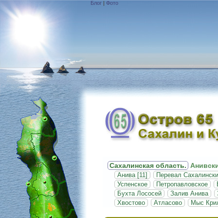
Блог
|
Фото
Сахалинская область.
Анивски
Анива [11]
Перевал Сахалинск
Успенское
Петропавловское
Бухта Лососей
Залив Анива
Хвостово
Атласово
Мыс Крил