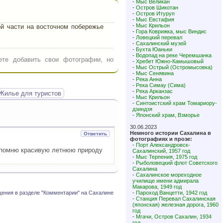
-
Мыс Великан
-
Остров Шикотан
-
Остров Итуруп
-
Мыс Евстафия
-
Мыс Крильон
й части на восточном побережье
-
Гора Коврижка, мыс Виндис
-
Ловецкий перевал
-
Сахалинский музей
-
Бухта Юаньки
-
Водопад на реке Черемшанка
те добавить свои фотографии, но
-
Хребет Южно-Камышовый
-
Мыс Острый (Остромысовка)
-
Мыс Сенявина
-
Река Анна
-
Река Симау (Сима)
-
Река Арканзас
Жилье для туристов
-
Мыс Крильон
-
Синтоистский храм Томариору-
дзиндзя
-
Японский храм, Взморье
30.06.2023
Немного истории Сахалина в
Ответить
фотографиях и прозе:
-
Порт Александровск-
ь помню красивую летнюю природу
Сахалинский, 1957 год
-
Мыс Терпения, 1975 год
-
Рыболовецкий флот Советского
Сахалина
-
Сахалинское мореходное
училище имени адмирала
Макарова, 1949 год
ения в разделе "Комментарии" на Сахалине
-
Пароход Ванцетти, 1942 год
-
Станция Перевал Сахалинская
(японская) железная дорога, 1960
год
-
Мгачи, Остров Сахалин, 1934
год