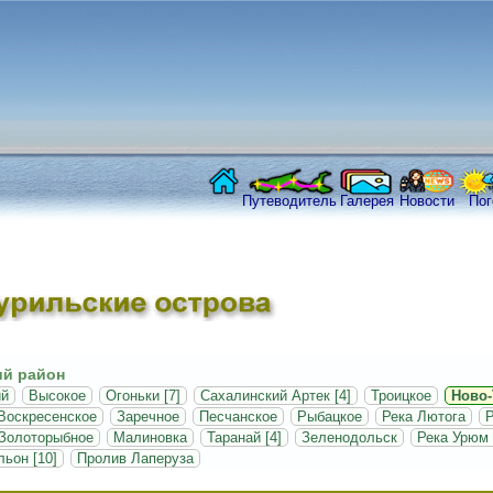
Путеводитель
Галерея
Новости
Пог
й район
ий
Высокое
Огоньки [7]
Сахалинский Артек [4]
Троицкое
Ново-
Воскресенское
Заречное
Песчанское
Рыбацкое
Река Лютога
Р
Золоторыбное
Малиновка
Таранай [4]
Зеленодольск
Река Урюм 
ьон [10]
Пролив Лаперуза