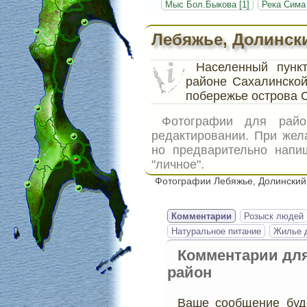
Мыс Бол.Быкова [1]
Река Сима 
Лебяжье, Долинск
Населенный пун
районе Сахалинской
побережье острова 
Фотографии для ра
редактировании. При жел
но предварительно напи
"личное".
Фотографии Лебяжье, Долинский
Комментарии
Розыск людей
Натуральное питание
Жилье д
Комментарии дл
район
Ваше сообщение буде