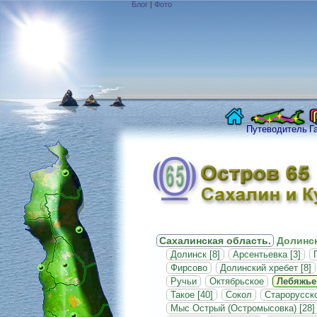
Блог
|
Фото
Путеводитель
Г
Сахалинская область.
Долинск
Долинск [8]
Арсентьевка [3]
Фирсово
Долинский хребет [8]
Ручьи
Октябрьское
Лебяжье
Такое [40]
Сокол
Старорусск
Мыс Острый (Остромысовка) [28]