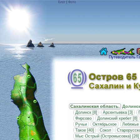
Блог
|
Фото
Путеводитель
Г
Сахалинская область.
Долинск
Долинск [8]
Арсентьевка [3]
Фирсово
Долинский хребет [8]
Ручьи
Октябрьское
Лебяжье
Такое [40]
Сокол
Старорусск
Мыс Острый (Остромысовка) [28]