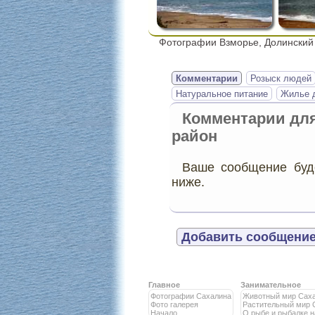
Фотографии Взморье, Долинский
Комментарии
Розыск людей
Натуральное питание
Жилье д
Комментарии дл
район
Ваше сообщение буде
ниже.
Добавить сообщение
Главное
Занимательное
Фотографии Сахалина
Животный мир Сах
Фото галерея
Растительный мир 
Начало
О рыбе и рыбалке 