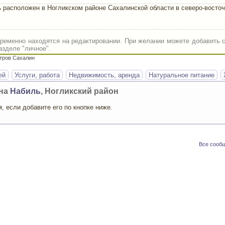
ь
расположен в Ногликском районе Сахалинской области в северо-восточ
ременно находятся на редактировании. При желании можете добавить 
азделе "личное".
стров Сахалин
ей
Услуги, работа
Недвижимость, аренда
Натуральное питание
она
Набиль
, Ногликский район
 если добавите его по кнопке ниже.
Все сообщ