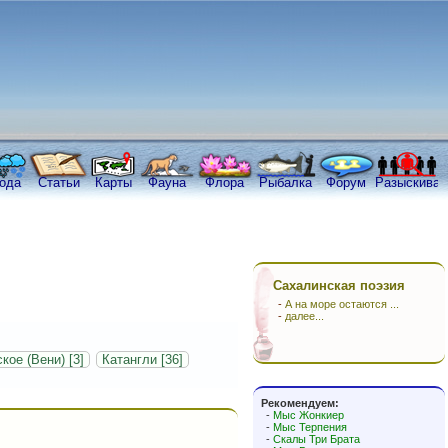
ода
Статьи
Карты
Фауна
Флора
Рыбалка
Форум
Разыскива
Сахалинская поэзия
-
А на море остаются ...
-
далее...
кое (Вени) [3]
Катангли [36]
Рекомендуем:
-
Мыс Жонкиер
-
Мыс Терпения
-
Скалы Три Брата