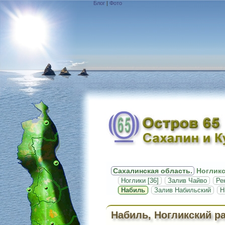
Блог
|
Фото
Сахалинская область.
Ногликс
Ноглики [36]
Залив Чайво
Ре
Набиль
Залив Набильский
Н
Набиль, Ногликский р