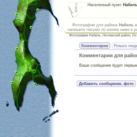
Населенный пункт
Набил
Фотографии для района
Набиль
в
напишите письмо по кнопке ниже в р
Фотографии Набиль, Ногликский район, О
Комментарии
Розыск люд
Комментарии для рай
Ваше сообщение будет первым,
Добавить сообщение, фото