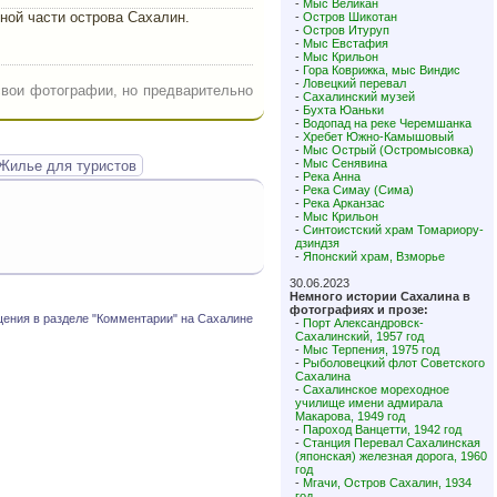
-
Мыс Великан
ной части острова Сахалин.
-
Остров Шикотан
-
Остров Итуруп
-
Мыс Евстафия
-
Мыс Крильон
-
Гора Коврижка, мыс Виндис
-
Ловецкий перевал
свои фотографии, но предварительно
-
Сахалинский музей
-
Бухта Юаньки
-
Водопад на реке Черемшанка
-
Хребет Южно-Камышовый
-
Мыс Острый (Остромысовка)
-
Мыс Сенявина
Жилье для туристов
-
Река Анна
-
Река Симау (Сима)
-
Река Арканзас
-
Мыс Крильон
-
Синтоистский храм Томариору-
дзиндзя
-
Японский храм, Взморье
30.06.2023
Немного истории Сахалина в
фотографиях и прозе:
ения в разделе "Комментарии" на Сахалине
-
Порт Александровск-
Сахалинский, 1957 год
-
Мыс Терпения, 1975 год
-
Рыболовецкий флот Советского
Сахалина
-
Сахалинское мореходное
училище имени адмирала
Макарова, 1949 год
-
Пароход Ванцетти, 1942 год
-
Станция Перевал Сахалинская
(японская) железная дорога, 1960
год
-
Мгачи, Остров Сахалин, 1934
год