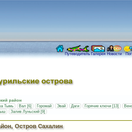
Путеводитель
Галерея
Новости
Пог
кий район
ка Тымь
Вал [6]
Горомай
Эвай
Даги
Горячие ключи [13]
Венс
ыш
Залив Луньский [9]
айон, Остров Сахалин