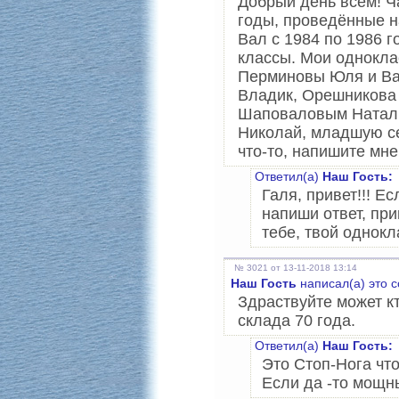
Добрый день всем! Ч
годы, проведённые н
Вал с 1984 по 1986 г
классы. Мои однокла
Перминовы Юля и Ва
Владик, Орешникова 
Шаповаловым Наталь
Николай, младшую сес
что-то, напишите мне
Ответил(а)
Наш Гость:
Галя, привет!!! Е
напиши ответ, пр
тебе, твой однокл
№ 3021 от 13-11-2018 13:14
Наш Гость
написал(а) это 
Здраствуйте может к
склада 70 года.
Ответил(а)
Наш Гость:
Это Стоп-Нога что
Если да -то мощн