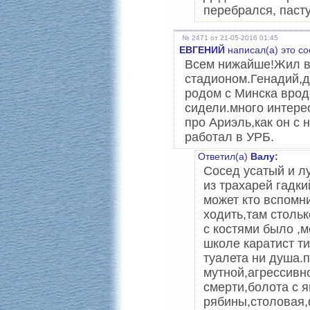
перебрался, паст
№ 2471 от 21-05-2016 01:45
ЕВГЕНИЙ
написал(а) это с
Всем нижайше!Жил в
стадионом.Генадий,
родом с Минска вро
сидели.много интере
про Ариэль,как он с 
работал в УРБ.
Ответил(а)
Валу:
Сосед усатый и л
из трахарей гадк
может кто вспомн
ходить,там стольк
с костями было ,м
школе каратист т
туалета ни душа.
мутной,агрессивн
смерти,болота с 
рябины,столовая,