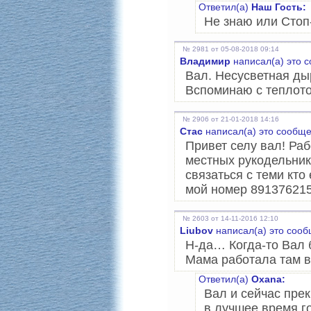
Ответил(а)
Наш Гость:
Не знаю или Стоп-
№ 2981 от 05-08-2018 09:14
Владимир
написал(а) это 
Вал. Несусветная дыр
Вспоминаю с теплото
№ 2906 от 21-01-2018 14:16
Стас
написал(а) это сообще
Привет селу вал! Раб
местных рукодельник
связаться с теми кто
мой номер 89137621
№ 2603 от 14-11-2016 12:10
Liubov
написал(а) это сооб
Н-да… Когда-то Вал 
Мама работала там в 
Ответил(а)
Oxana:
Вал и сейчас пре
в лучшее время г