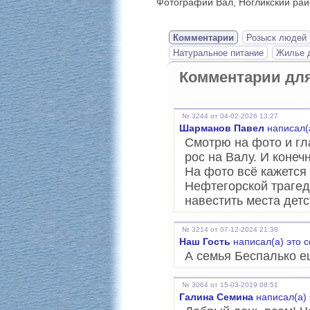
Фотографии Вал, Ногликский рай
Комментарии
Розыск людей
Натуральное питание
Жилье д
Комментарии дл
№ 3244 от 04-02-2026 13:27
Шарманов Павел
написал(
Смотрю на фото и гл
рос на Валу. И конеч
На фото всё кажется 
Нефтегорской трагед
навестить места детс
№ 3214 от 07-12-2024 21:38
Наш Гость
написал(а) это 
А семья Беспалько е
№ 3064 от 15-03-2019 08:51
Галина Семина
написал(а) 