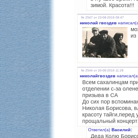
зимой. Красота!!!
№ 2547 от 23-08-2016 08:47
николай гвоздев
написал(а
мо
из
№ 2544 от 20-08-2016 11:29
николайгвоздев
написал(а
Всем сахалинцам при
отделении с-за олен
призыва в СА
До сих пор вспомина
Николая Борисова, в
красоту тайги,перед
прощальный концерт 
Ответил(а)
Василий:
Деда Колю Борисо