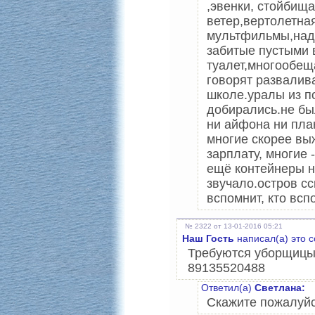
,эвенки, стойбищ
ветер,вертолетна
мультфильмы,над 
забитые пустыми 
туалет,многообещ
говорят развалив
школе.уралы из по
добирались.не бы
ни айфона ни пла
многие скорее в
зарплату, многие 
ещё контейнеры на
звучало.остров с
вспомнит, кто вспо
№ 2322 от 13-01-2016 05:21
Наш Гость
написал(а) это 
Требуются уборщицы 2
89135520488
Ответил(а)
Светлана:
Скажите пожалуйст