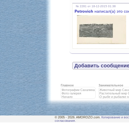
№ 2281 от 18-12-2015 01:38
Petrovich
написал(а) это с
Добавить сообщение
Главное
Занимательное
Фотографии Сахалина
Животный мир Сах
Фото галерея
Растительный мир 
Начало
О рыбе и рыбалке 
© 2005 - 2026. AMOROZO.com.
Копирование и вос
согласования.