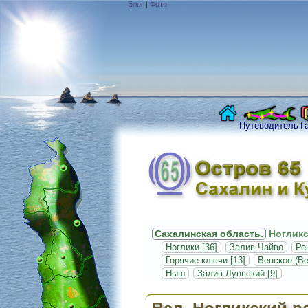
Блог
|
Фото
Путеводитель
Г
Сахалинская область.
Ногликс
Ноглики [36]
Залив Чайво
Ре
Горячие ключи [13]
Венское (Ве
Ныш
Залив Луньский [9]