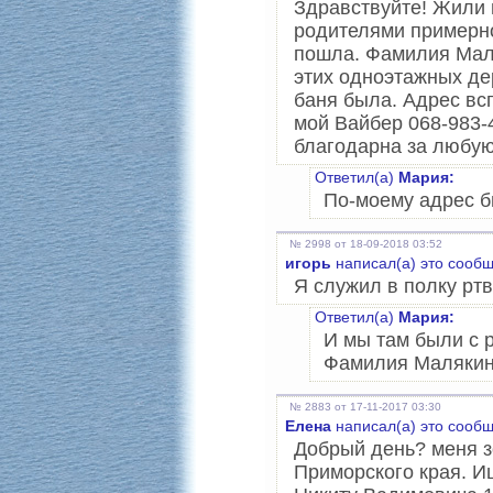
Здравствуйте! Жили 
родителями примерно
пошла. Фамилия Маля
этих одноэтажных де
баня была. Адрес всп
мой Вайбер 068-983-
благодарна за любу
Ответил(а)
Мария:
По-моему адрес б
№ 2998 от 18-09-2018 03:52
игорь
написал(а) это сооб
Я служил в полку ртв
Ответил(а)
Мария:
И мы там были с 
Фамилия Малякин
№ 2883 от 17-11-2017 03:30
Елена
написал(а) это сооб
Добрый день? меня з
Приморского края. И