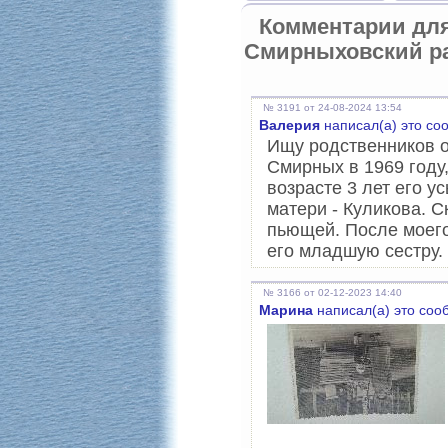
Комментарии дл
Смирныховский р
№ 3191 от 24-08-2024 13:54
Валерия
написал(а) это со
Ищу родственников о
Смирных в 1969 году,
возрасте 3 лет его 
матери - Куликова. 
пьющей. После моего
его младшую сестру.
№ 3166 от 02-12-2023 14:40
Марина
написал(а) это соо