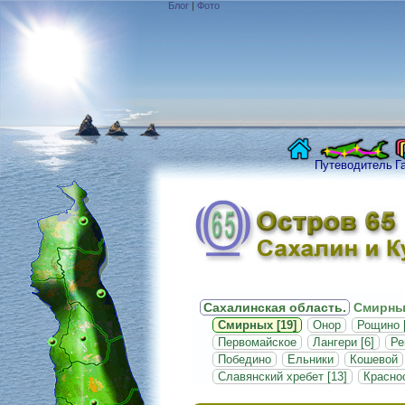
Блог
|
Фото
Путеводитель
Г
Сахалинская область.
Смирны
Смирных [19]
Онор
Рощино [
Первомайское
Лангери [6]
Ре
Победино
Ельники
Кошевой
Славянский хребет [13]
Красно