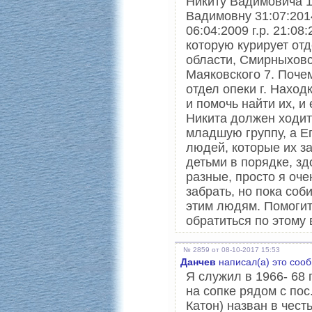
Никиту Вадимовича 1
Вадимовну 31:07:201
06:04:2009 г.р. 21:08
которую курирует от
области, Смирныховс
Маяковского 7. Поче
отдел опеки г. Наход
и помочь найти их, и
Никита должен ходит
младшую группу, а Ег
людей, которые их за
детьми в порядке, з
разные, просто я оче
забрать, но пока соб
этим людям. Помогит
обратиться по этому 
№ 2859 от 08-10-2017 15:53
Данчев
написал(а) это соо
Я служил в 1966- 68 
на сопке рядом с по
Катон) назван в чест