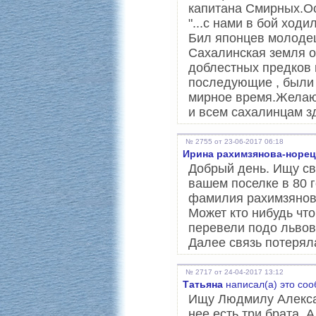
капитана Смирных.Ос
"...с нами в бой ход
Бил японцев молодец
Сахалинская земля 
доблестных предков 
последующие , были 
мирное время.Желаю
и всем сахалинцам з
№ 2755 от 23-06-2017 06:18
Ирина рахимзянова-норец
Добрый день. Ищу с
вашем поселке в 80 
фамилия рахимзянова
Может кто нибудь что
перевели подо львов
Далее связь потерял
№ 2717 от 24-04-2017 13:12
Татьяна
написал(а) это со
Ищу Людмилу Алексан
нее есть три брата, 