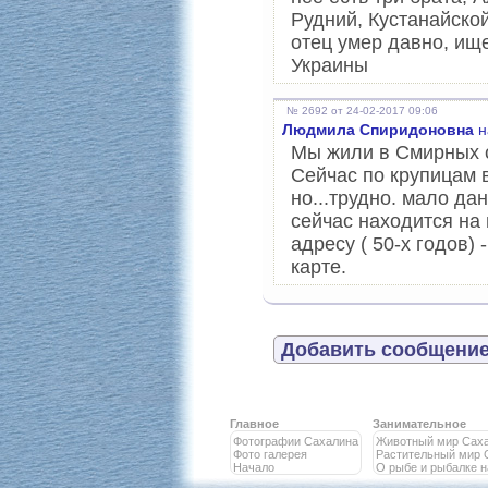
Рудний, Кустанайской
отец умер давно, ищ
Украины
№ 2692 от 24-02-2017 09:06
Людмила Спиридоновна
н
Мы жили в Смирных с
Сейчас по крупицам 
но...трудно. мало да
сейчас находится на
адресу ( 50-х годов) 
карте.
Добавить сообщение
Главное
Занимательное
Фотографии Сахалина
Животный мир Сах
Фото галерея
Растительный мир 
Начало
О рыбе и рыбалке 