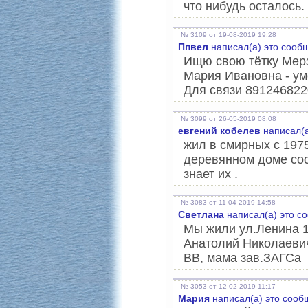
что нибудь осталось.
№ 3109 от 19-08-2019 19:28
Ппвел
написал(а) это сооб
Ищю свою тётку Мерз
Мария Ивановна - ум
Для связи 891246822
№ 3099 от 26-05-2019 08:08
евгений кобелев
написал(а
жил в смирных с 1975
деревянном доме сос
знает их .
№ 3083 от 11-04-2019 14:58
Светлана
написал(а) это с
Мы жили ул.Ленина 
Анатолий Николаевич
ВВ, мама зав.ЗАГСа
№ 3053 от 12-02-2019 11:17
Мария
написал(а) это сооб