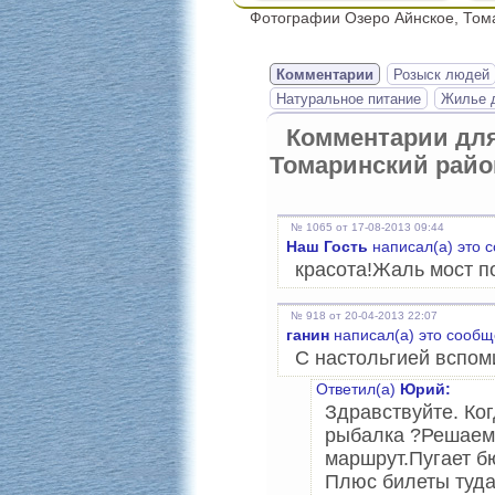
Фотографии Озеро Айнское, Том
Комментарии
Розыск людей
Натуральное питание
Жилье д
Комментарии дл
Томаринский райо
№ 1065 от 17-08-2013 09:44
Наш Гость
написал(а) это 
красота!Жаль мост п
№ 918 от 20-04-2013 22:07
ганин
написал(а) это сообщ
С настольгией вспом
Ответил(а)
Юрий:
Здравствуйте. Ког
рыбалка ?Решаем 
маршрут.Пугает б
Плюс билеты туда