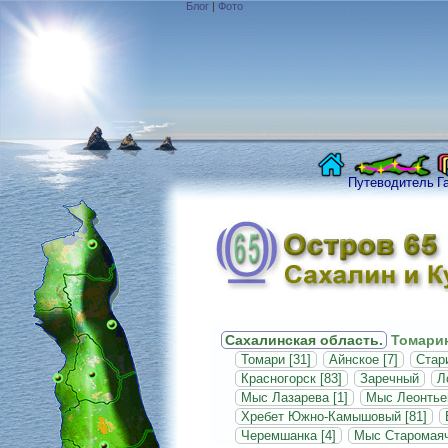
Блог
|
Фото
Путеводитель
Г
Сахалинская область.
Томарин
Томари [31]
Айнское [7]
Стар
Красногорск [83]
Заречный
Л
Мыс Лазарева [1]
Мыс Леонтьев
Хребет Южно-Камышовый [81]
Черемшанка [4]
Мыс Старомаяч