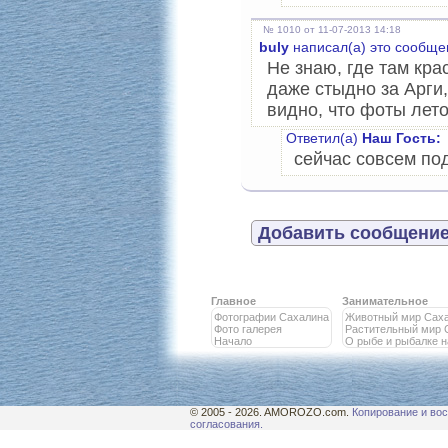
№ 1010 от 11-07-2013 14:18
buly
написал(а) это сообще
Не знаю, где там кра
даже стыдно за Арги,
видно, что фоты лет
Ответил(а)
Наш Гость:
сейчас совсем по
Добавить сообщение
Главное
Занимательное
Фотографии Сахалина
Животный мир Сах
Фото галерея
Растительный мир 
Начало
О рыбе и рыбалке 
© 2005 - 2026. AMOROZO.com.
Копирование и вос
согласования.