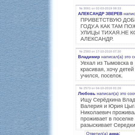
№ 3061 от 02-03-2019 08:33
АЛЕКСАНДР ЗВЕРЕВ
напис
ПРИВЕТСТВУЮ ДОБР
ГОДУ.А КАК ТАМ П
УЛИЦЫ ТИХАЯ.НЕ КО
АЛЕКСАНДР.
№ 2583 от 17-10-2016 07:30
Владимир
написал(а) это 
Уехал из Тымовска в
красивая, хочу детей
учился, поселок.
№ 2573 от 04-10-2016 01:26
Любовь
написал(а) это со
Ищу Серёдкина Влад
Валерия и Юрия Цыга
Николаевич проживал 
проживает в поселке
разыскивает Середк
Ответил(а)
анна: