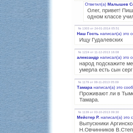
Ответил(а)
Малышев Се
Олег, привет! Пи
одном классе учи
№ 1303 от 24-01-2014 05:51
Наш Гость
написал(а) это 
Ищу Гудалевских
№ 1224 от 11-12-2013 16:08
александр
написал(а) это 
народ подскажите ме
умерла есть сын серг
№ 1179 от 08-11-2013 05:09
Тамара
написал(а) это соо
Проживают ли в Тым
Тамара.
№ 1139 от 03-10-2013 09:30
Мейстер Р.
написал(а) это 
Выпускники Аргинско
Н.Овчинников В.Сте