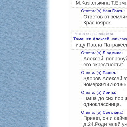
М.Казюлькина Т.Ерма
Ответил(а)
Наш Гость:
Ответов от земляк
Красноярск.
№ 1136 от 02-10-2013 05:56
Томашев Алексей
написал(
ищу Павла Патракеев
Ответил(а)
Людмила:
Алексей, попробуй
его окрестности"
Ответил(а)
Павел:
Здоров Алексей э
номер8914762095
Ответил(а)
Ирина:
Паша до сих пор ж
одноклассница.
Ответил(а)
Светлана:
Привет, он и сейч
д.24.Родителей уж