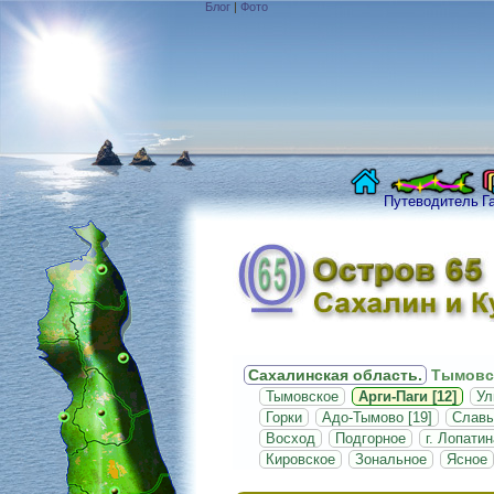
Блог
|
Фото
Путеводитель
Г
Сахалинская область.
Тымовс
Тымовское
Арги-Паги [12]
Ул
Горки
Адо-Тымово [19]
Славы
Восход
Подгорное
г. Лопатин
Кировское
Зональное
Ясное