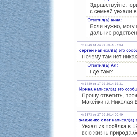
Здравствуйте, юри
с семьей уехали в
Ответил(а)
анна:
Если нужно, могу
дальние родствен
№ 1845 от 24-01-2015 07:53
сергей
написал(а) это сооб
Почему там нет ника
Ответил(а)
Ал:
Где там?
№ 1489 от 17-05-2014 15:31
Ирина
написал(а) это сооб
Прошу ответить, про
Макейкина Николая 
№ 1373 от 27-02-2014 06:49
жадченко олег
написал(а) 
Уехал из посёлка в 
всю жизнь природа,б