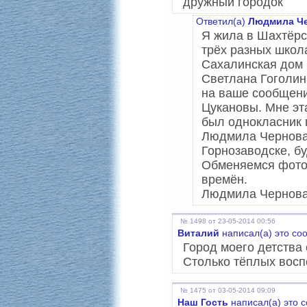
дружный городок
Ответил(а)
Людмила Че
Я жила в Шахтёрск
трёх разных школ
Сахалинская дом 
Светлана Гоголин
на ваше сообщени
Цукановы. Мне эт
был однокласник 
Людмила Чернова.
Горнозаводске, бу
Обменяемся фотог
времён.
Людмила Чернов
№ 1498 от 23-05-2014 00:56
Виталий
написал(а) это со
Город моего детства 
Столько тёплых вос
№ 1475 от 03-05-2014 09:09
Наш Гость
написал(а) это 