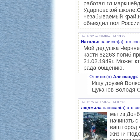
работал гл.маркшейд
Ударновской школе.С
незабываемый край,н
объездил пол России
№ 1692 от 30-09-2014 13:29
Наталья
написал(а) это со
Мой дедушка Черняе
части 62263 погиб п
21.02.1949г. Может к
рада общению.
Ответил(а)
Александр:
Ищу друзей Волко
Цуканов Володя 
№ 1575 от 17-07-2014 07:46
людмила
написал(а) это с
мы из Донб
начинать с
ваш город 
жизни Подс