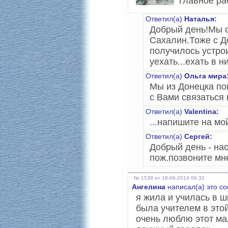
главное ра
Ответил(а)
Наталья:
Добрый день!Мы с
Сахалин.Тоже с До
получилось устро
уехать...ехать в 
Ответил(а)
Ольга мира
Мы из Донецка пок
с Вами связаться 
Ответил(а)
Valentina:
...напишите на мо
Ответил(а)
Сергей:
Добрый день - нас
пож.позвоните мн
№ 1539 от 18-06-2014 06:32
Ангелина
написал(а) это с
я жила и училась в ш
была учителем в это
очень люблю этот ма