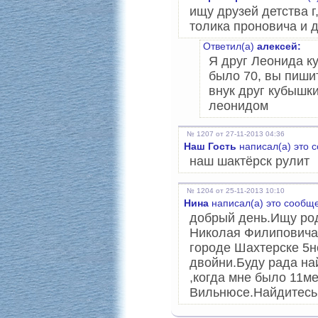
ищу друзей детства г
толика проновича и д
Ответил(а)
алексей:
Я друг Леонида к
было 70, вы пишит
внук друг кубышк
леонидом
№ 1207 от 27-11-2013 04:36
Наш Гость
написал(а) это 
наш шактёрск рулит
№ 1204 от 25-11-2013 10:10
Нина
написал(а) это сообщ
добрый день.Ищу ро
Николая Филиповича(
городе Шахтерске 5но
двойни.Буду рада на
,когда мне было 11ме
Вильнюсе.Найдитесь 