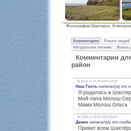
Фотографии Шахтерск, Углегорск
Комментарии
Розыск людей
Натуральное питание
Жилье д
Комментарии дл
район
№ 3231 от 27-06-2025 18:22
Наш Гость
написал(а) это 
Я родилась в Шахтер
Мой папа Молош Сер
Мама Молош Ольга
№ 2162 от 26-10-2015 05:24
Денис
написал(а) это сооб
Привет всем Шахтёр