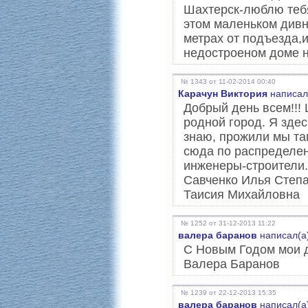
Шахтерск-люблю тебя
этом маленьком дивн
метрах от подъезда,и
недостроеном доме н
№ 1343 от 11-02-2014 00:40
Карачун Виктория
написал
Добрый день всем!!!
родной город. Я здес
знаю, прожили мы та
сюда по распределен
инженеры-строители. 
Савченко Илья Степа
Таисия Михайловна
№ 1252 от 31-12-2013 11:22
валера баранов
написал(а)
С Новым Годом мои д
Валера Баранов
№ 1239 от 22-12-2013 15:35
валера баранов
написал(а)