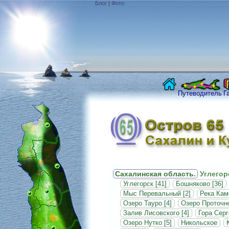
Блог
|
Фото
Путеводитель
Г
Сахалинская область.
Углегор
Углегорск [41]
Бошняково [36]
Мыс Перевальный [2]
Река Кам
Озеро Тауро [4]
Озеро Проточно
Залив Лисовского [4]
Гора Серг
Озеро Нутко [5]
Никольское