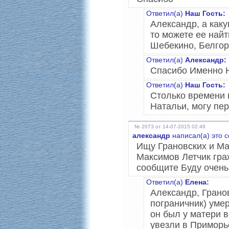
Ответил(а)
Наш Гость:
Александр, а как
то можете ее найт
Шебекино, Белгор
Ответил(а)
Александр:
Спасибо Именно 
Ответил(а)
Наш Гость:
Столько времени п
Натальи, могу пер
№ 2073 от 14-07-2015 02:49
александр
написал(а) это 
Ищу Грановских и Ма
Максимов Летчик гра
сообщите Буду очень
Ответил(а)
Елена:
Александр, Грано
пограничник) умер
он был у матери в
увезли в Приморье