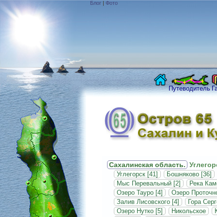
Блог
|
Фото
Путеводитель
Г
Сахалинская область.
Углегор
Углегорск [41]
Бошняково [36]
Мыс Перевальный [2]
Река Кам
Озеро Тауро [4]
Озеро Проточно
Залив Лисовского [4]
Гора Серг
Озеро Нутко [5]
Никольское