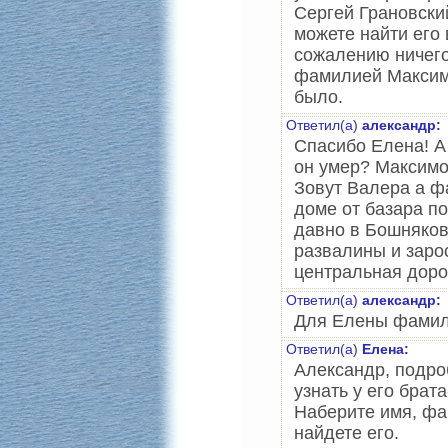
Сергей Грановски
можете найти его
сожалению ничего
фамилией Максимо
было.
Ответил(а)
александр:
Спасибо Елена! А
он умер? Максимо
Зовут Валера а ф
доме от базара п
давно в Бошняково
развалины и зарос
центральная доро
Ответил(а)
александр:
Для Елены фамил
Ответил(а)
Елена:
Александр, подро
узнать у его брата
Наберите имя, фа
найдете его.