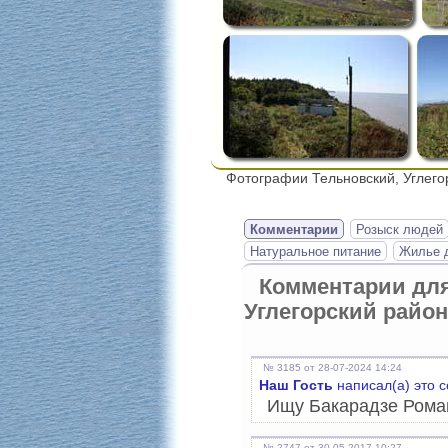
Фотографии Тельновский, Углего
Комментарии
Розыск людей
Натуральное питание
Жилье д
Комментарии дл
Углегорский район
№ 3185 от 28-07-2024 14:24
Наш Гость
написал(а) это 
Ищу Бакарадзе Рома
№ 2747 от 30-05-2017 10:27