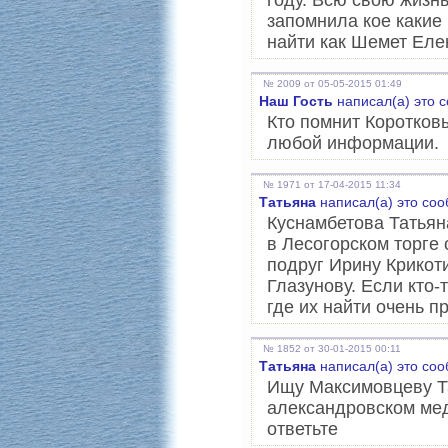
году. Всю свою жизнь
запомнила кое какие
найти как Шемет Еле
№ 2009 от 05-05-2015 01:49
Наш Гость
написал(а) это 
Кто помнит Коротков
любой информации.
№ 1971 от 17-04-2015 11:34
Татьяна
написал(а) это со
Куснамбетова Татьян
в Лесогорском торге 
подруг Ирину Крикоти
Глазунову. Если кто-
где их найти очень п
№ 1852 от 30-01-2015 00:11
Татьяна
написал(а) это со
Ищу Максимовцеву Та
александровском мед
ответьте