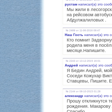
рустам
написал(а) это соо
Мы жили в лесогорск
на рейсовом автобус
Абдулжалиловых .
№ 2489 от 11-06-2016 09:47
Наш Гость
написал(а) это 
Кто помнит Задворну
родила меня в посёлк
месяце.Напишите.
№ 2243 от 13-12-2015 16:01
Андрей
написал(а) это соо
Я Бедин Андрей, мой
Соседи Кожухар Викт
Ставцевы, Пишите. Е
№ 2144 от 08-10-2015 01:28
александр
написал(а) это 
Прошу откликнутся те
рождения. Макарову 
Спасибо