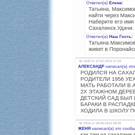
Ответил(а)
Елена:
Татьяна, Максимо
найти через Макс
Наберите его имя
Сахалинск.Удачи.
Ответил(а)
Наш Гость:
Татьяна Максимов
живет в Поронайс
№ 1835 от 17-01-2015 07:33
АЛЕКСАНДР
написал(а) эт
РОДИЛСЯ НА САХА
РОДИТЕЛИ 1956 УЕ
МАТЬ РАБОТАЛИ В 
2Х ЭТАЖНОМ ДЕРЕ
ДЕТСКИЙ САД БЫЛ
БАРАКИ В РАСПАД
ХОДИЛА В ШКОЛУ 
№ 1519 от 09-06-2014 08:46
ЖЕНЯ
написал(а) это сооб
как там на сахалине 