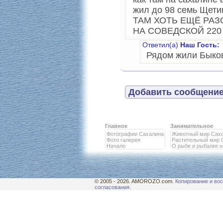
жил до 98 семь Ще
ТАМ ХОТЬ ЕЩЁ РА
НА СОВЕДСКОЙ 220 
Ответил(а)
Наш Гость:
Рядом жили Быков
Добавить сообщение
Главное
Занимательное
Фотографии Сахалина
Животный мир Сах
Фото галерея
Растительный мир 
Начало
О рыбе и рыбалке 
© 2005 - 2026. AMOROZO.com.
Копирование и вос
согласования.