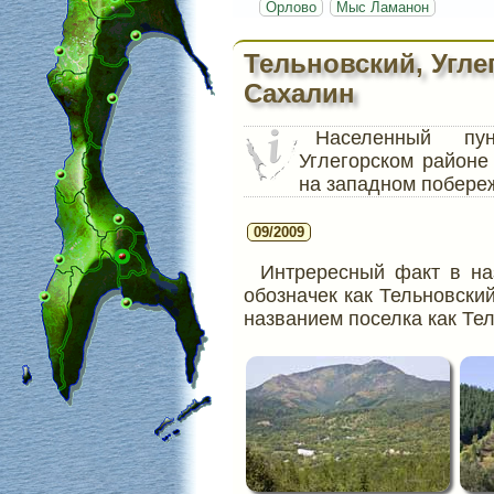
Орлово
Мыс Ламанон
Тельновский, Угле
Сахалин
Населенный п
Углегорском районе
на западном побере
09/2009
Интрересный факт в наз
обозначек как Тельновский
названием поселка как Тел