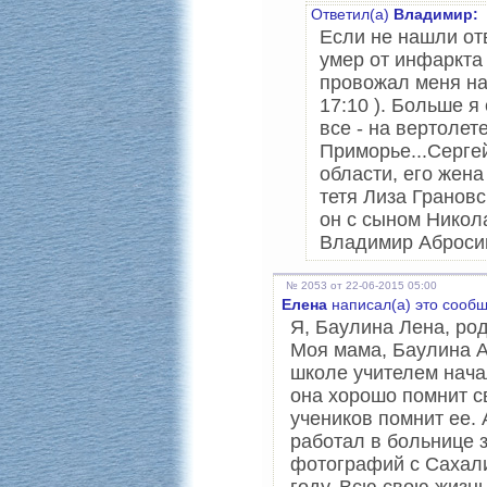
Ответил(а)
Владимир:
Если не нашли от
умер от инфаркта 
провожал меня на
17:10 ). Больше я
все - на вертолет
Приморье...Серге
области, его жена 
тетя Лиза Грановс
он с сыном Никол
Владимир Аброси
№ 2053 от 22-06-2015 05:00
Елена
написал(а) это сооб
Я, Баулина Лена, род
Моя мама, Баулина А
школе учителем нача
она хорошо помнит с
учеников помнит ее.
работал в больнице 
фотографий с Сахали