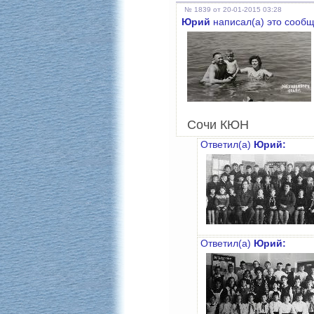
№ 1839 от 20-01-2015 03:28
Юрий
написал(а) это сообщ
Сочи КЮН
Ответил(а)
Юрий:
Ответил(а)
Юрий: