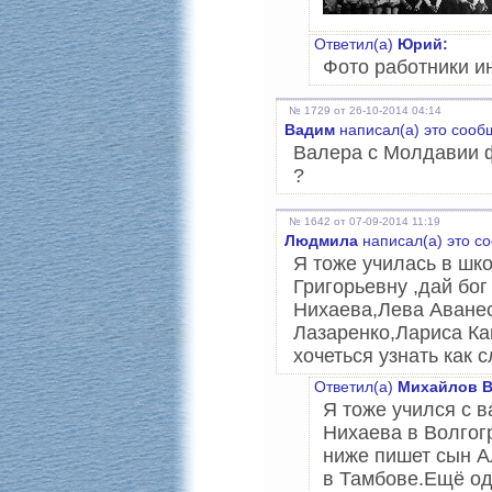
Ответил(а)
Юрий:
Фото работники ин
№ 1729 от 26-10-2014 04:14
Вадим
написал(а) это сооб
Валера с Молдавии ф
?
№ 1642 от 07-09-2014 11:19
Людмила
написал(а) это с
Я тоже училась в шк
Григорьевну ,дай бо
Нихаева,Лева Аванес
Лазаренко,Лариса К
хочеться узнать как 
Ответил(а)
Михайлов В
Я тоже учился с 
Нихаева в Волгогр
ниже пишет сын А
в Тамбове.Ещё од