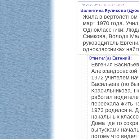
№ 2879 от 12-11-2017 10:26
Валентина Куликова (Дуб
Жила в вертолетном 
март 1970 года. Учи
Одноклассники: Люда
Симкова, Володя Мал
руководитель Евгени
одноклассниках найт
Ответил(а)
Евгений:
Евгения Васильев
Александровской с
1972 учителем на
Васильева (по бы
Красильникова. П
работал водителе
переехала жить н
1973 родился я. Д
начальных классов
Дома где то сохр
выпусками начал
потому что видел 