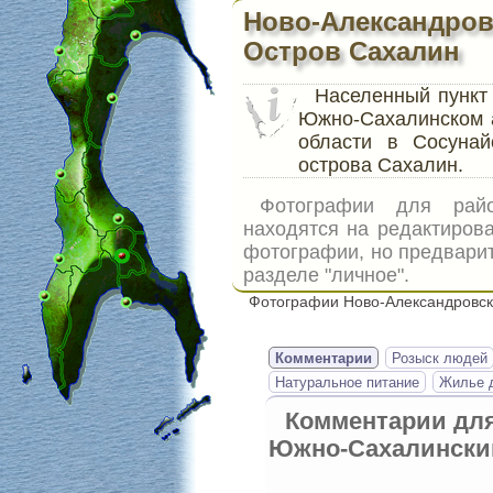
Ново-Александров
Остров Сахалин
Населенный пунк
Южно-Сахалинском 
области в Сосуна
острова Сахалин.
Фотографии для ра
находятся на редактиров
фотографии, но предварит
разделе "личное".
Фотографии Ново-Александровск
Комментарии
Розыск людей
Натуральное питание
Жилье д
Комментарии дл
Южно-Сахалински