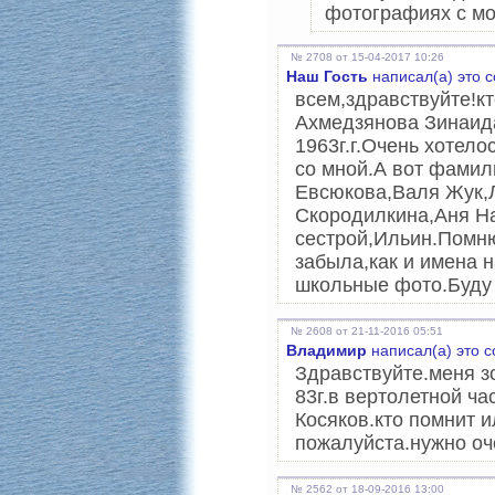
фотографиях с м
№ 2708 от 15-04-2017 10:26
Наш Гость
написал(а) это 
всем,здравствуйте!кт
Ахмедзянова Зинаида
1963г.г.Очень хотелос
со мной.А вот фамил
Евсюкова,Валя Жук,
Скородилкина,Аня Н
сестрой,Ильин.Помн
забыла,как и имена 
школьные фото.Буду 
№ 2608 от 21-11-2016 05:51
Владимир
написал(а) это 
Здравствуйте.меня з
83г.в вертолетной ч
Косяков.кто помнит и
пожалуйста.нужно оч
№ 2562 от 18-09-2016 13:00