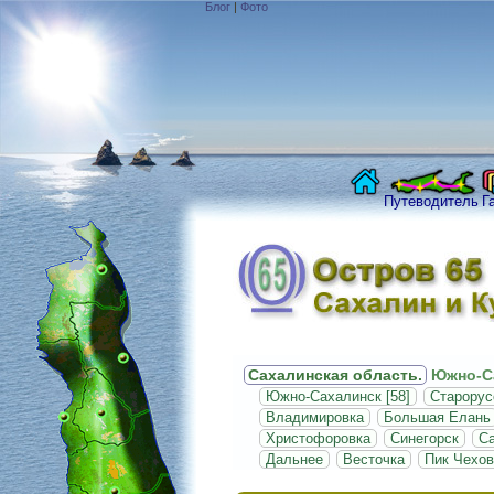
Блог
|
Фото
Путеводитель
Г
Сахалинская область.
Южно-С
Южно-Сахалинск [58]
Старорус
Владимировка
Большая Елань
Христофоровка
Синегорск
С
Дальнее
Весточка
Пик Чехов