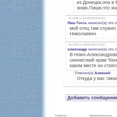
из Донецка,она в 
знаю.Пиши,что зн
№ 1596 от 04-08-2014 04:43
Наш Гость
написал(а) это 
мой отец там служил
Николаевич
№ 1533 от 16-06-2014 02:01
александр
написал(а) это 
В Ново-Александровк
сионисткий храм "Кон
каком месте он стоял
Ответил(а)
Алексей:
Откуда у вас так
Добавить сообщение
Главное
Занимательное