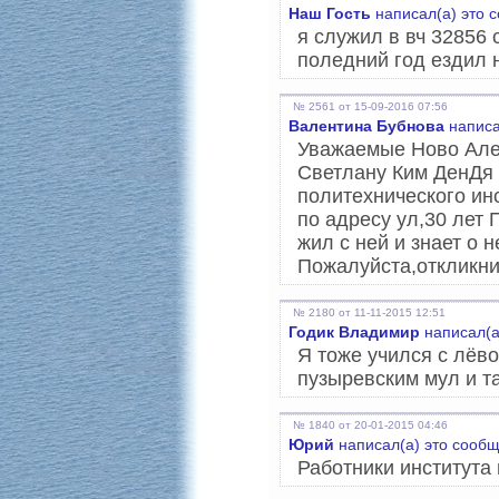
Наш Гость
написал(а) это 
я служил в вч 32856 
поледний год ездил 
№ 2561 от 15-09-2016 07:56
Валентина Бубнова
написа
Уважаемые Ново Але
Светлану Ким ДенДя 
политехнического ин
по адресу ул,30 лет 
жил с ней и знает о
Пожалуйста,откликнит
№ 2180 от 11-11-2015 12:51
Годик Владимир
написал(а
Я тоже учился с лёв
пузыревским мул и та
№ 1840 от 20-01-2015 04:46
Юрий
написал(а) это сообщ
Работники института 