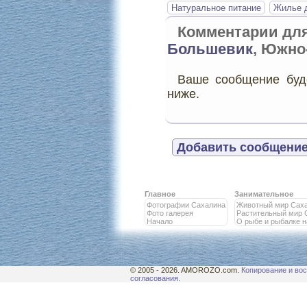
Натуральное питание
Жилье д
Комментарии дл
Большевик
, Южно
Ваше сообщение буде
ниже.
Добавить сообщение
Главное
Занимательное
Фотографии Сахалина
Животный мир Сах
Фото галерея
Растительный мир 
Начало
О рыбе и рыбалке 
© 2005 - 2026. AMOROZO.com.
Копирование и вос
согласования.