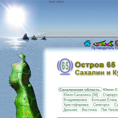
Блог
|
Фото
Путеводитель
Г
Сахалинская область.
Южно-С
Южно-Сахалинск [58]
Старорус
Владимировка
Большая Елань
Христофоровка
Синегорск
С
Дальнее
Весточка
Пик Чехов