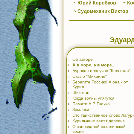
~ Юрий Коробков
~ Ко
~ Судомеханик Виктор
Эдуар
Об авторе
А в море, а в море...
Буровая плавучая "Кольская"
Сказ о "Михаиле"
Берегите Россию! А она - от
Курил
Шикотан
Когда волны улягутся
Памяти А.Р. Гнечко
Земляки
Это таинственное слово Лагур
Курильчане валят деревья
О запоздалой сахалинской
весне