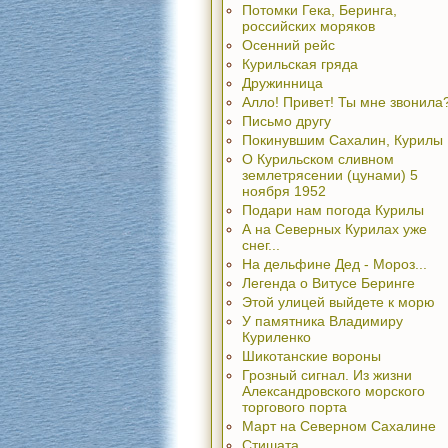
Потомки Гека, Беринга,
российских моряков
Осенний рейс
Курильская гряда
Дружинница
Алло! Привет! Ты мне звонила
Письмо другу
Покинувшим Сахалин, Курилы
О Курильском сливном
землетрясении (цунами) 5
ноября 1952
Подари нам погода Курилы
А на Северных Курилах уже
снег...
На дельфине Дед - Мороз...
Легенда о Витусе Беринге
Этой улицей выйдете к морю
У памятника Владимиру
Куриленко
Шикотанские вороны
Грозный сигнал. Из жизни
Александровского морского
торгового порта
Март на Северном Сахалине
Стишата