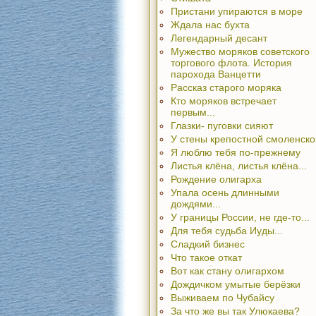
Пристани упираются в море
Ждала нас бухта
Легендарный десант
Мужество моряков советского
торгового флота. История
парохода Ванцетти
Рассказ старого моряка
Кто моряков встречает
первым...
Глазки- пуговки сияют
У стены крепостной смоленско
Я люблю тебя по-прежнему
Листья клёна, листья клёна...
Рождение олигарха
Упала осень длинными
дождями...
У границы России, не где-то...
Для тебя судьба Иуды...
Сладкий бизнес
Что такое откат
Вот как стану олигархом
Дождичком умытые берёзки
Выживаем по Чубайсу
За что же вы так Улюкаева?