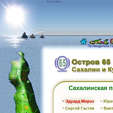
Блог
|
Фото
Путеводитель
Г
Сахалинская 
~ Эдуард Мороз
~ Юри
~ Сергей Гастев
~ Вик