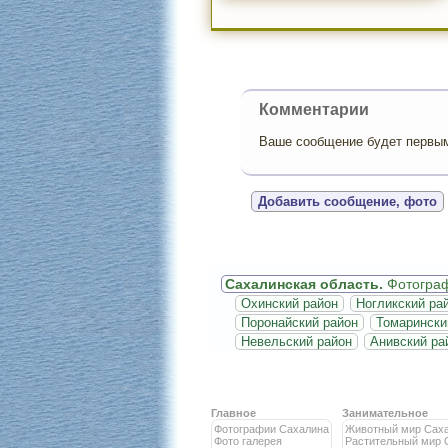
Комментарии
Ваше сообщение будет первым,
Добавить сообщение, фото
Сахалинская область.
Фотогра
Охинский район
Ногликский ра
Поронайский район
Томарински
Невельский район
Анивский ра
Главное
Занимательное
Фотографии Сахалина
Животный мир Сах
Фото галерея
Растительный мир 