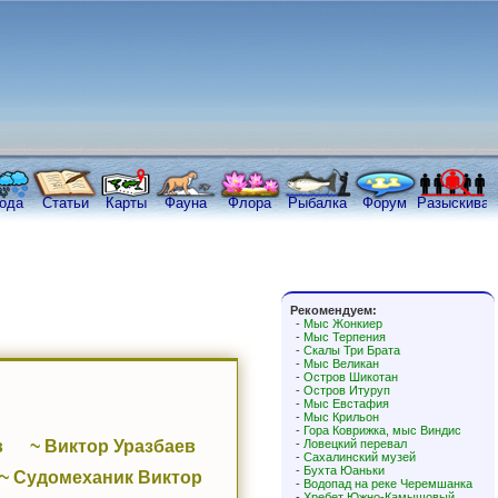
ода
Статьи
Карты
Фауна
Флора
Рыбалка
Форум
Разыскива
Рекомендуем:
-
Мыс Жонкиер
-
Мыс Терпения
-
Скалы Три Брата
-
Мыс Великан
-
Остров Шикотан
-
Остров Итуруп
-
Мыс Евстафия
-
Мыс Крильон
-
Гора Коврижка, мыс Виндис
в
~ Виктор Уразбаев
-
Ловецкий перевал
-
Сахалинский музей
-
Бухта Юаньки
~ Судомеханик Виктор
-
Водопад на реке Черемшанка
-
Хребет Южно-Камышовый