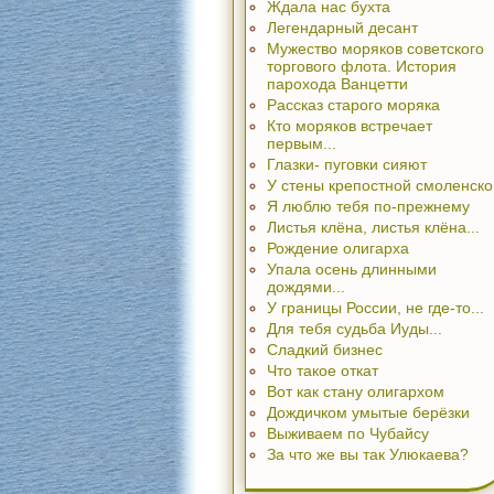
Ждала нас бухта
Легендарный десант
Мужество моряков советского
торгового флота. История
парохода Ванцетти
Рассказ старого моряка
Кто моряков встречает
первым...
Глазки- пуговки сияют
У стены крепостной смоленско
Я люблю тебя по-прежнему
Листья клёна, листья клёна...
Рождение олигарха
Упала осень длинными
дождями...
У границы России, не где-то...
Для тебя судьба Иуды...
Сладкий бизнес
Что такое откат
Вот как стану олигархом
Дождичком умытые берёзки
Выживаем по Чубайсу
За что же вы так Улюкаева?