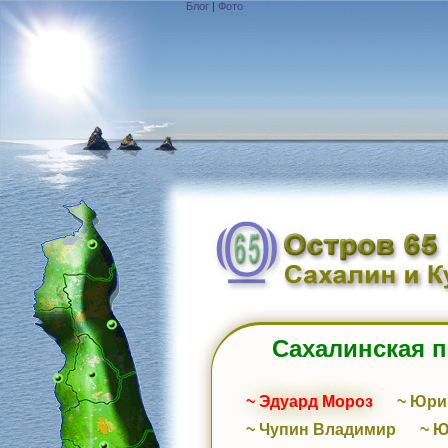
Блог
|
Фото
Сахалинская 
~ Эдуард Мороз
~ Юри
~ Чупин Владимир
~ 