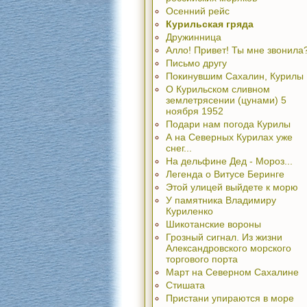
Осенний рейс
Курильская гряда
Дружинница
Алло! Привет! Ты мне звонила
Письмо другу
Покинувшим Сахалин, Курилы
О Курильском сливном
землетрясении (цунами) 5
ноября 1952
Подари нам погода Курилы
А на Северных Курилах уже
снег...
На дельфине Дед - Мороз...
Легенда о Витусе Беринге
Этой улицей выйдете к морю
У памятника Владимиру
Куриленко
Шикотанские вороны
Грозный сигнал. Из жизни
Александровского морского
торгового порта
Март на Северном Сахалине
Стишата
Пристани упираются в море