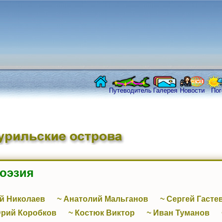
Путеводитель
Галерея
Новости
Пог
поэзия
й Николаев
~ Анатолий Мальганов
~ Сергей Гасте
Юрий Коробков
~ Костюк Виктор
~ Иван Туманов