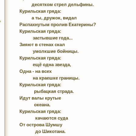
          десятком стрел дельфины.

Курильская гряда:

          а ты, дружок, видал

?
Распахнутым пролив Екатерины?

Курильская гряда:

           застывшие года...

Зияют в стенах скал

           умолкшие бойницы.

Курильская гряда:

           ещё одна звезда,

Одна - на всех

           на краешке границы.

Курильская гряда:

            рыбацкая страда.

Идут валы крутые

            океана.

Курильская гряда:

             качаются суда

От острова Шумшу
