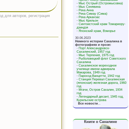
-
Мыс Острый (Остромысовка)
-
Мыс Сенявина
-
Река Анна
-
Река Симау (Сима)
од для авторов, регистрация
-
Река Арканзас
-
Мыс Крильон
-
Синтоистский храм Томариору-
дзиндзя
-
Японский храм, Взморье
30.06.2023
Немного истории Сахалина в
фотографиях и прозе:
-
Порт Александровск-
Сахалинский, 1957 год
-
Мыс Терпения, 1975 год
-
Рыболовецкий флот Советского
Сахалина
-
Сахалинское мореходное
училище имени адмирала
Макарова, 1949 год
-
Пароход Ванцетти, 1942 год
-
Станция Перевал Сахалинская
(японская) железная дорога, 1960
год
-
Мгачи, Остров Сахалин, 1934
год
-
Легендарный десант, 1945 год,
Курильские острова
Все новости
...
Книги о Сахалине