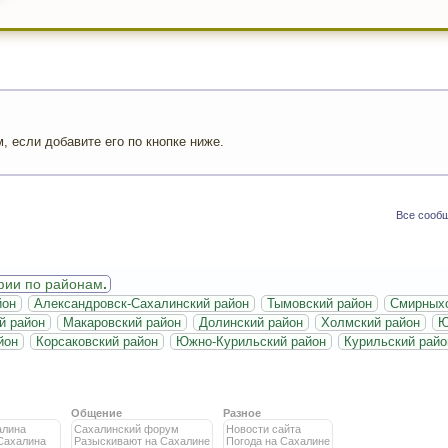
 если добавите его по кнопке ниже.
Все сообщ
фии по районам
.
йон
Александровск-Сахалинский район
Тымовский район
Смирныхо
й район
Макаровский район
Долинский район
Холмский район
Ю
йон
Корсаковский район
Южно-Курильский район
Курильский райо
Общение
Разное
алина
Сахалинский форум
Новости сайта
Сахалина
Разыскивают на Сахалине
Погода на Сахалине