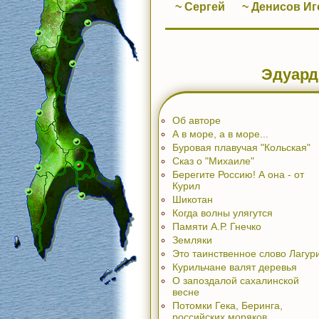
~ Сергей
~ Денисов Иг
Эдуард
Об авторе
А в море, а в море...
Буровая плавучая "Кольская"
Сказ о "Михаиле"
Берегите Россию! А она - от
Курил
Шикотан
Когда волны улягутся
Памяти А.Р. Гнечко
Земляки
Это таинственное слово Лагур
Курильчане валят деревья
О запоздалой сахалинской
весне
Потомки Гека, Беринга,
российских моряков