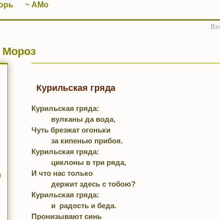
орь
~ АМо
Вх
 Мороз
Курильская гряда
Курильская гряда:

          вулканы да вода,

Чуть брезжат огоньки

          за кипенью прибоя.

Курильская гряда:

          циклоны в три ряда,

И что нас только

и
          держит здесь с тобою?

Курильская гряда:

          и  радость и беда.

Пронизывают синь
