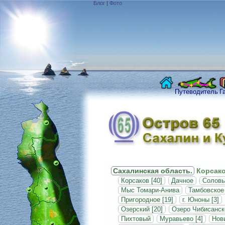
Блог
|
Фото
Путеводитель
Г
Сахалинская область.
Корсако
Корсаков [40]
Дачное
Соловь
Мыс Томари-Анива
Тамбовское
Пригородное [19]
г. Юноны [3]
Озерский [20]
Озеро Чибисанск
Пихтовый
Муравьево [4]
Нови