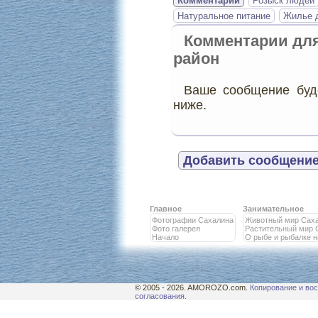
Комментарии
Розыск людей
Натуральное питание
Жилье д
Комментарии дл
район
Ваше сообщение буде
ниже.
Добавить сообщение
Главное
Занимательное
Фотографии Сахалина
Животный мир Сах
Фото галерея
Растительный мир 
Начало
О рыбе и рыбалке 
© 2005 - 2026. AMOROZO.com.
Копирование и вос
согласования.