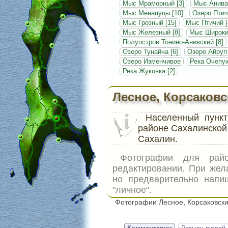
Мыс Мраморный [3]
Мыс Анива
Мыс Менапуцы [10]
Озеро Птич
Мыс Грозный [15]
Мыс Птичий [
Мыс Железный [8]
Мыс Широкий
Полуостров Тонино-Анивский [8]
Озеро Тунайча [6]
Озеро Айруп
Озеро Изменчивое
Река Очепух
Река Жуковка [2]
Лесное, Корсаковс
Населенный пунк
районе Сахалинской 
Сахалин.
Фотографии для ра
редактировании. При жел
но предварительно напи
"личное".
Фотографии Лесное, Корсаковски