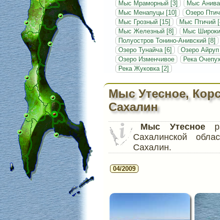
Мыс Мраморный [3]
Мыс Анива
Мыс Менапуцы [10]
Озеро Птич
Мыс Грозный [15]
Мыс Птичий [
Мыс Железный [8]
Мыс Широкий
Полуостров Тонино-Анивский [8]
Озеро Тунайча [6]
Озеро Айруп
Озеро Изменчивое
Река Очепух
Река Жуковка [2]
Мыс Утесное, Кор
Сахалин
Мыс Утесное
ра
Сахалинской обла
Сахалин.
04/2009