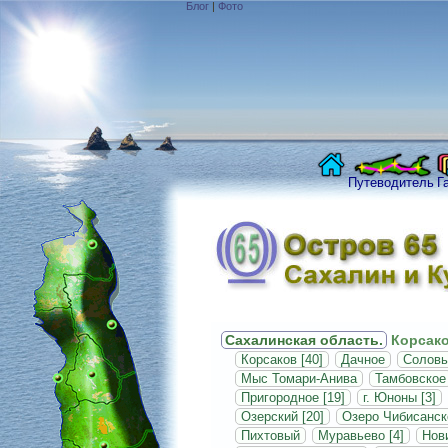
Блог
|
Фото
Путеводитель
Г
Сахалинская область.
Корсако
Корсаков [40]
Дачное
Соловь
Мыс Томари-Анива
Тамбовское
Пригородное [19]
г. Юноны [3]
Озерский [20]
Озеро Чибисанск
Пихтовый
Муравьево [4]
Нови