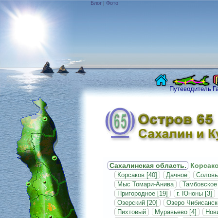
Блог
|
Фото
Путеводитель
Г
Сахалинская область.
Корсако
Корсаков [40]
Дачное
Соловь
Мыс Томари-Анива
Тамбовское
Пригородное [19]
г. Юноны [3]
Озерский [20]
Озеро Чибисанск
Пихтовый
Муравьево [4]
Нови