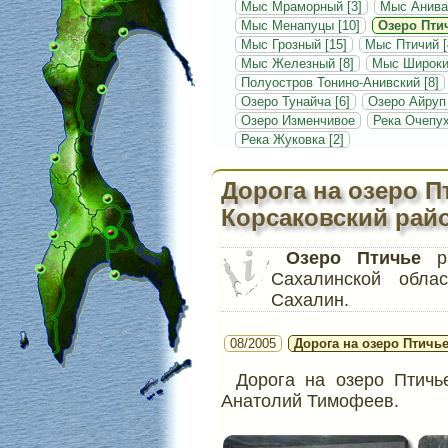
Мыс Мраморный [3]
Мыс Анива
Мыс Менапуцы [10]
Озеро Птич
Мыс Грозный [15]
Мыс Птичий [
Мыс Железный [8]
Мыс Широкий
Полуостров Тонино-Анивский [8]
Озеро Тунайча [6]
Озеро Айруп
Озеро Изменчивое
Река Очепух
Река Жуковка [2]
Дорога на озеро П
Корсаковский рай
Озеро Птичье
ра
Сахалинской обла
Сахалин.
08/2005
Дорога на озеро Птичье 
Дорога на озеро Птичье
Анатолий Тимофеев.