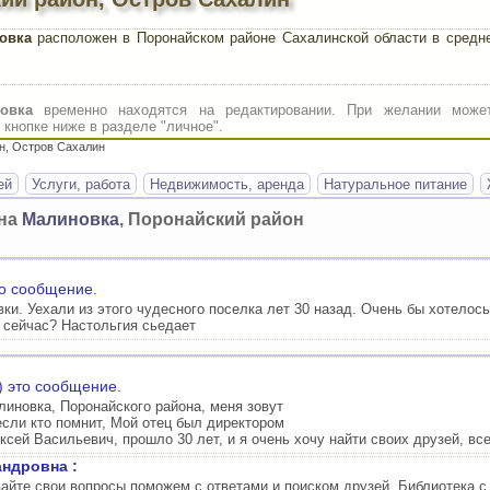
овка
расположен в Поронайском районе Сахалинской области в средне
овка
временно находятся на редактировании. При желании может
кнопке ниже в разделе "личное".
н, Остров Сахалин
ей
Услуги, работа
Недвижимость, аренда
Натуральное питание
она
Малиновка
, Поронайский район
то сообщение.
и. Уехали из этого чудесного поселка лет 30 назад. Очень бы хотелось
 сейчас? Настольгия сьедает
 это сообщение.
иновка, Поронайского района, меня зовут
сли кто помнит, Мой отец был директором
ксей Васильевич, прошло 30 лет, и я очень хочу найти своих друзей, все
андровна :
айте свои вопросы поможем с ответами и поиском друзей. Библиотека с