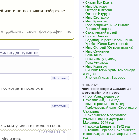
-
Скалы Три Брата
-
Мыс Великан
-
Остров Шикотан
й части на восточном побережье
-
Остров Итуруп
-
Мыс Евстафия
-
Мыс Крильон
-
Гора Коврижка, мыс Виндис
-
Ловецкий перевал
е добавить свои фотографии, но
-
Сахалинский музей
-
Бухта Юаньки
-
Водопад на реке Черемшанка
-
Хребет Южно-Камышовый
-
Мыс Острый (Остромысовка)
-
Мыс Сенявина
Жилье для туристов
-
Река Анна
-
Река Симау (Сима)
-
Река Арканзас
-
Мыс Крильон
-
Синтоистский храм Томариору-
дзиндзя
-
Японский храм, Взморье
Ответить
30.06.2023
 посмотреть поселок в
Немного истории Сахалина в
фотографиях и прозе:
-
Порт Александровск-
Сахалинский, 1957 год
-
Мыс Терпения, 1975 год
Ответить
-
Рыболовецкий флот Советского
Сахалина
-
Сахалинское мореходное
училище имени адмирала
Макарова, 1949 год
х с кем учился в школе и после.
-
Пароход Ванцетти, 1942 год
-
Станция Перевал Сахалинская
24-04-2018 23:10
(японская) железная дорога, 1960
год
. Малиновка