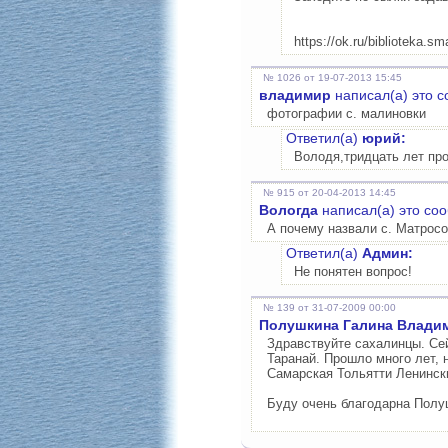
https://ok.ru/biblioteka.sm
№ 1026 от 19-07-2013 15:45
владимир
написал(а) это 
фотографии с. малиновки
Ответил(а)
юрий:
Володя,тридцать лет про
№ 915 от 20-04-2013 14:45
Вологда
написал(а) это со
А почему назвали с. Матрос
Ответил(а)
Админ:
Не понятен вопрос!
№ 139 от 31-07-2009 00:00
Полушкина Галина Влади
Здравствуйте сахалинцы. Сей
Таранай. Прошло много лет, 
Самарская Тольятти Ленински
Буду очень благодарна Полу