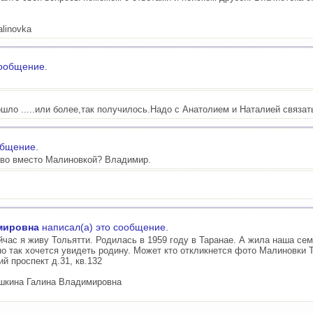
alinovka
сообщение.
шло .....или более,так получилось.Надо с Анатолием и Наталией связат
общение.
ово вместо Малиновкой? Владимир.
мировна
написал(а) это сообщение.
час я живу Тольятти. Родилась в 1959 году в Таранае. А жила наша се
но так хочется увидеть родину. Может кто откликнется фото Малиновки 
й проспект д.31, кв.132
шкина Галина Владимировна