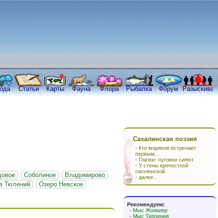
ода
Статьи
Карты
Фауна
Флора
Рыбалка
Форум
Разыскива
Сахалинская поэзия
-
Кто моряков встречает
первым...
-
Глазки- пуговки сияют
-
У стены крепостной
смоленской
довое
Соболиное
Владимирово
-
далее...
в Тюлений
Озеро Невское
Рекомендуем:
-
Мыс Жонкиер
-
Мыс Терпения