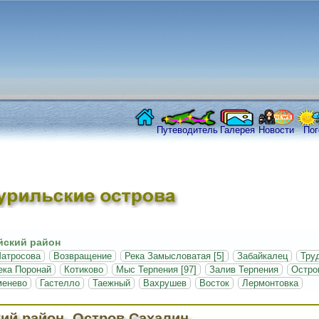
Путеводитель
Галерея
Новости
Пог
ский район
атросова
Возвращение
Река Замысловатая [5]
Забайкалец
Тру
ека Поронай
Котиково
Мыс Терпения [97]
Залив Терпения
Остро
менево
Гастелло
Таежный
Вахрушев
Восток
Лермонтовка
ий район, Остров Сахалин