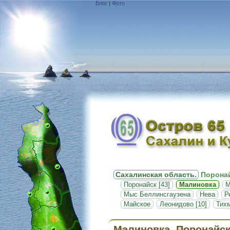
Блог
|
Фото
Сахалинская область.
Поронай
Поронайск [43]
Малиновка
М
Мыс Беллинсгаузена
Нева
Р
Майское
Леонидово [10]
Тих
Малиновка, Поронайск