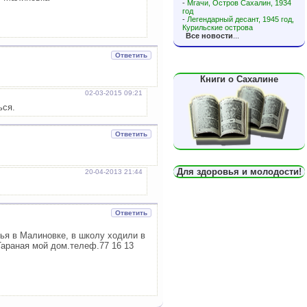
-
Мгачи, Остров Сахалин, 1934
год
-
Легендарный десант, 1945 год,
Курильские острова
Все новости
...
Ответить
Книги о Сахалине
02-03-2015 09:21
ься.
Ответить
Для здоровья и молодости!
20-04-2013 21:44
Ответить
мья в Малиновке, в школу ходили в
Тараная мой дом.телеф.77 16 13