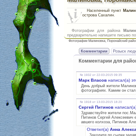
Населенный пункт
Малин
острова Сахалин.
Фотографии для района
Малин
предварительно напишите письмо по 
Фотографии Малиновка, Поронайский райо
Комментарии
Розыск люд
Комментарии для рай
№ 1932 от 22-03-2015 09:35
Марк Власов
написал(а) э
День добрый жители Малиновк
фотографиях. Камим он стал
№ 1918 от 13-03-2015 18:20
Сергей Питинов
написал(а)
Здравствуйте жители пос.Мал
Питинов Сергей Алексеевич е
авшего колхоза, Питинов Але
Ответил(а)
Анна Алекс
Заходите по сылки задав