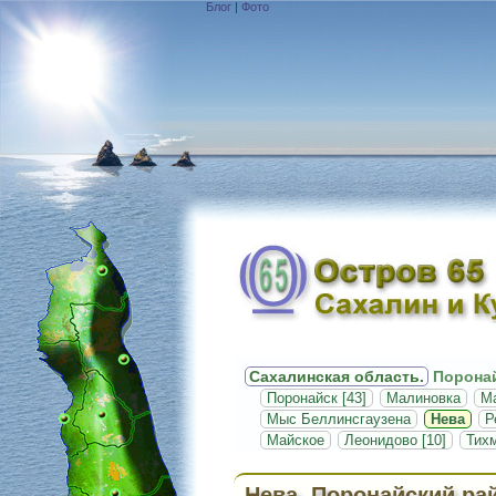
Блог
|
Фото
Сахалинская область.
Поронай
Поронайск [43]
Малиновка
М
Мыс Беллинсгаузена
Нева
Р
Майское
Леонидово [10]
Тих
Нева, Поронайский ра