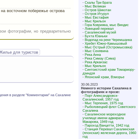
-
Скалы Три Брата
-
Мыс Великан
-
Остров Шикотан
 на восточном побережье острова
-
Остров Итуруп
-
Мыс Евстафия
-
Мыс Крильон
-
Гора Коврижка, мыс Виндис
-
Ловецкий перевал
вои фотографии, но предварительно
-
Сахалинский музей
-
Бухта Юаньки
-
Водопад на реке Черемшанка
-
Хребет Южно-Камышовый
-
Мыс Острый (Остромысовка)
-
Мыс Сенявина
Жилье для туристов
-
Река Анна
-
Река Симау (Сима)
-
Река Арканзас
-
Мыс Крильон
-
Синтоистский храм Томариору-
дзиндзя
-
Японский храм, Взморье
30.06.2023
Немного истории Сахалина в
фотографиях и прозе:
ения в разделе "Комментарии" на Сахалине
-
Порт Александровск-
Сахалинский, 1957 год
-
Мыс Терпения, 1975 год
-
Рыболовецкий флот Советского
Сахалина
-
Сахалинское мореходное
училище имени адмирала
Макарова, 1949 год
-
Пароход Ванцетти, 1942 год
-
Станция Перевал Сахалинская
(японская) железная дорога, 1960
год