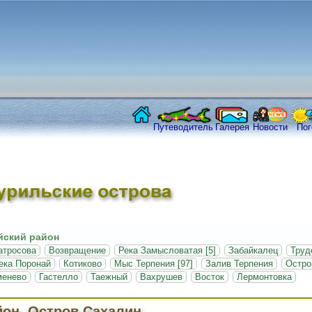
Путеводитель
Галерея
Новости
Пог
ский район
атросова
Возвращение
Река Замысловатая [5]
Забайкалец
Труд
ека Поронай
Котиково
Мыс Терпения [97]
Залив Терпения
Остро
менево
Гастелло
Таежный
Вахрушев
Восток
Лермонтовка
йон, Остров Сахалин