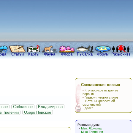
ода
Статьи
Карты
Фауна
Флора
Рыбалка
Форум
Разыскива
Сахалинская поэзия
-
Кто моряков встречает
первым...
-
Глазки- пуговки сияют
-
У стены крепостной
смоленской
овое
Соболиное
Владимирово
-
далее...
в Тюлений
Озеро Невское
Рекомендуем:
-
Мыс Жонкиер
-
Мыс Терпения