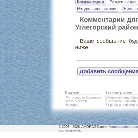
Комментарии
Розыск людей
Натуральное питание
Жилье д
Комментарии дл
Углегорский район
Ваше сообщение буде
ниже.
Добавить сообщение
Главное
Занимательное
Фотографии Сахалина
Животный мир Сах
Фото галерея
Растительный мир 
Начало
О рыбе и рыбалке 
© 2005 - 2026. AMOROZO.com.
Копирование и вос
согласования.