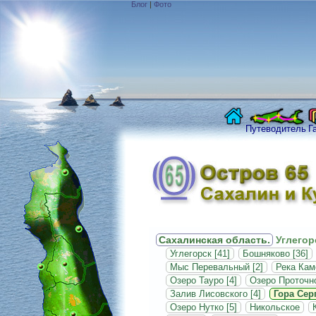
Блог
|
Фото
Путеводитель
Г
Сахалинская область.
Углегор
Углегорск [41]
Бошняково [36]
Мыс Перевальный [2]
Река Кам
Озеро Тауро [4]
Озеро Проточно
Залив Лисовского [4]
Гора Серг
Озеро Нутко [5]
Никольское