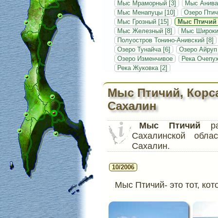
Мыс Мраморный [3]
Мыс Анива
Мыс Менапуцы [10]
Озеро Птич
Мыс Грозный [15]
Мыс Птичий 
Мыс Железный [8]
Мыс Широкий
Полуостров Тонино-Анивский [8]
Озеро Тунайча [6]
Озеро Айруп
Озеро Изменчивое
Река Очепух
Река Жуковка [2]
Мыс Птичий, Корс
Сахалин
Мыс Птичий
рас
Сахалинской обла
Сахалин.
10/2006
Мыс Птичий- это тот, ко