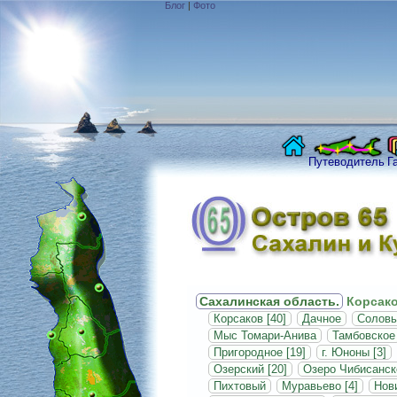
Блог
|
Фото
Путеводитель
Г
Сахалинская область.
Корсако
Корсаков [40]
Дачное
Соловь
Мыс Томари-Анива
Тамбовское
Пригородное [19]
г. Юноны [3]
Озерский [20]
Озеро Чибисанск
Пихтовый
Муравьево [4]
Нови