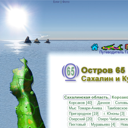
Блог
|
Фото
Путеводитель
Г
Сахалинская область.
Корсако
Корсаков [40]
Дачное
Соловь
Мыс Томари-Анива
Тамбовское
Пригородное [19]
г. Юноны [3]
Озерский [20]
Озеро Чибисанск
Пихтовый
Муравьево [4]
Нови