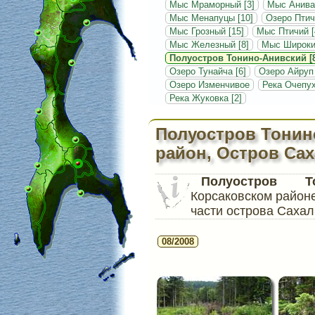
Мыс Мраморный [3]
Мыс Анива
Мыс Менапуцы [10]
Озеро Птич
Мыс Грозный [15]
Мыс Птичий [
Мыс Железный [8]
Мыс Широкий
Полуостров Тонино-Анивский [8
Озеро Тунайча [6]
Озеро Айруп
Озеро Изменчивое
Река Очепух
Река Жуковка [2]
Полуостров Тонин
район, Остров Са
Полуостров То
Корсаковском район
части острова Сахал
08/2008