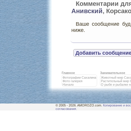
Комментарии дл
Анивский
, Корсак
Ваше сообщение буде
ниже.
Добавить сообщение
Главное
Занимательное
Фотографии Сахалина
Животный мир Сах
Фото галерея
Растительный мир 
Начало
О рыбе и рыбалке 
© 2005 - 2026. AMOROZO.com.
Копирование и вос
согласования.