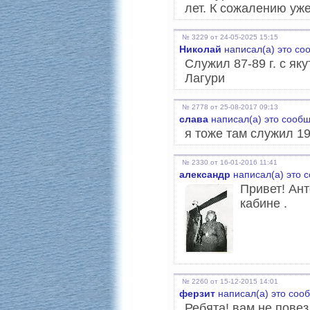
лет. К сожалению уже
№ 3229 от 24-05-2025 15:15
Николай
написал(а) это со
Служил 87-89 г. с як
Лагури
№ 2778 от 25-08-2017 09:13
слава
написал(а) это сооб
я тоже там служил 19
№ 2330 от 16-01-2016 11:41
александр
написал(а) это 
Привет! Ант
кабине .
№ 2260 от 15-12-2015 14:01
ферзит
написал(а) это соо
Ребята! вам не пове