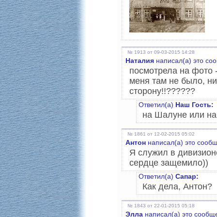
№ 1913 от 09-03-2015 14:28
Наталия
написал(а) это со
посмотрела на фото -
меня там не было, н
сторону!!??????
Ответил(а)
Наш Гость:
на Шалуне или на
№ 1861 от 12-02-2015 05:02
Антон
написал(а) это сооб
Я служил в дивизионе
сердце защемило))
Ответил(а)
Сапар:
Как дела, Антон?
№ 1843 от 22-01-2015 05:18
Элла
написал(а) это сообщ