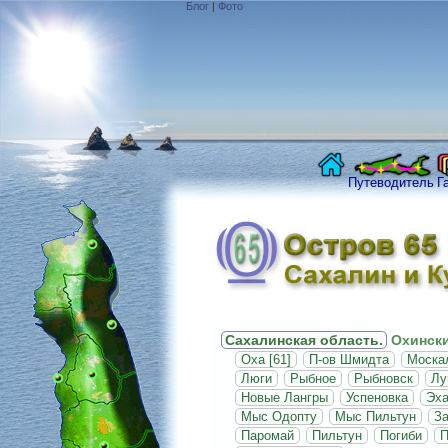
Блог
|
Фото
Путеводитель
Г
Сахалинская область.
Охински
Оха [61]
П-ов Шмидта
Москал
Люги
Рыбное
Рыбновск
Лу
Новые Лангры
Успеновка
Эх
Мыс Одопту
Мыс Пильтун
За
Паромай
Пильтун
Погиби
П