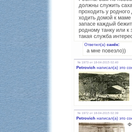
должны служить сах
проходить у родного
ходить домой к маме 
запасе каждый бежит
родному танку или к 
такая служба интере
Ответил(а)
санёк:
а мне повезло))
№ 1973 от 18-04-2015 02:40
Petrovich
написал(а) это с
№ 1972 от 18-04-2015 02:39
Petrovich
написал(а) это с
Ф