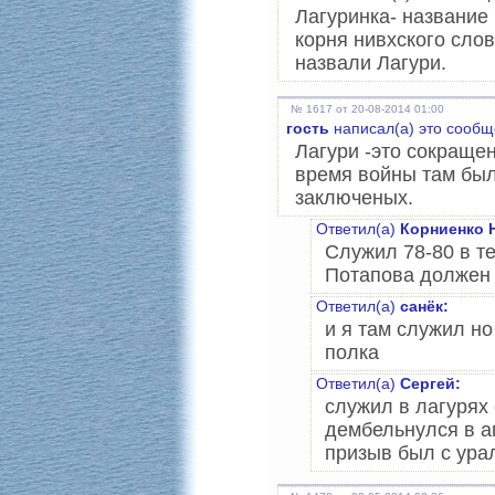
Лагуринка- название 
корня нивхского слов
назвали Лагури.
№ 1617 от 20-08-2014 01:00
гость
написал(а) это сообщ
Лагури -это сокраще
время войны там был
заключеных.
Ответил(а)
Корниенко 
Служил 78-80 в т
Потапова должен 
Ответил(а)
санёк:
и я там служил н
полка
Ответил(а)
Сергей:
служил в лагурях 
дембельнулся в ап
призыв был с ура