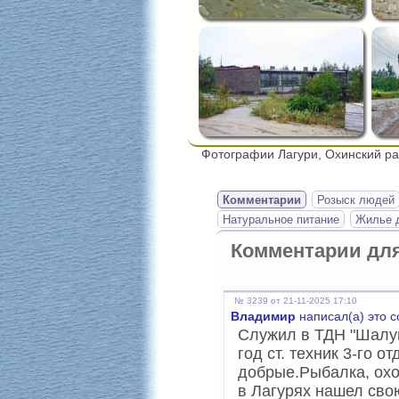
Фотографии Лагури, Охинский ра
Комментарии
Розыск людей
Натуральное питание
Жилье д
Комментарии дл
№ 3239 от 21-11-2025 17:10
Владимир
написал(а) это 
Служил в ТДН "Шалун
год ст. техник 3-го 
добрые.Рыбалка, охо
в Лагурях нашел сво