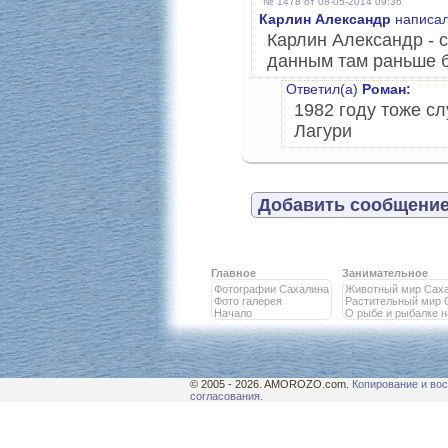
№ 1478 от 08-05-2014 09:36
Карлин Александр
написал
Карлин Александр - 
данным там раньше б
Ответил(а)
Роман:
1982 году тоже сл
Лагури
Добавить сообщение
Главное
Занимательное
Фотографии Сахалина
Животный мир Сах
Фото галерея
Растительный мир 
Начало
О рыбе и рыбалке 
© 2005 - 2026. AMOROZO.com.
Копирование и вос
согласования.