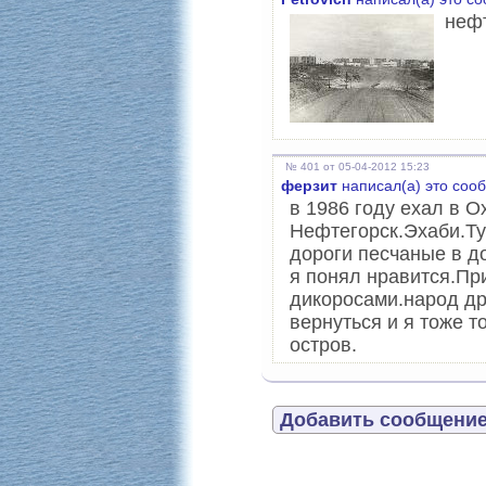
неф
№ 401 от 05-04-2012 15:23
ферзит
написал(а) это соо
в 1986 году ехал в О
Нефтегорск.Эхаби.Ту
дороги песчаные в д
я понял нравится.Пр
дикоросами.народ др
вернуться и я тоже т
остров.
Добавить сообщение