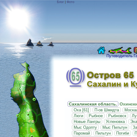
Блог
|
Фото
Путеводитель
Г
Сахалинская область.
Охински
Оха [61]
П-ов Шмидта
Москал
Люги
Рыбное
Рыбновск
Лу
Новые Лангры
Успеновка
Эх
Мыс Одопту
Мыс Пильтун
За
Паромай
Пильтун
Погиби
П