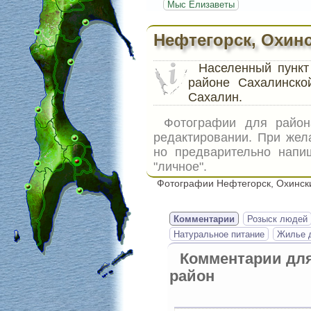
Мыс Елизаветы
Нефтегорск, Охин
Населенный пунк
районе Сахалинско
Сахалин.
Фотографии для райо
редактировании. При жел
но предварительно напи
"личное".
Фотографии Нефтегорск, Охинск
Комментарии
Розыск людей
Натуральное питание
Жилье д
Комментарии дл
район