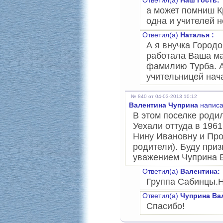
Ответил(а)
Наш Гость:
а может помниш К
одна и учителей н
Ответил(а)
Наталья :
А я внучка Город
работала Ваша ма
фамилию Турба. 
учительницей нач
№ 840 от 04-03-2013 10:12
Валентина Чуприна
написа
В этом поселке родил
Уехали оттуда в 1961
Нину Ивановну и Пр
родители). Буду приз
уважением Чуприна В
Ответил(а)
Валентина:
Группа Сабинцы.Н
Ответил(а)
Чуприна Ва
Спасибо!