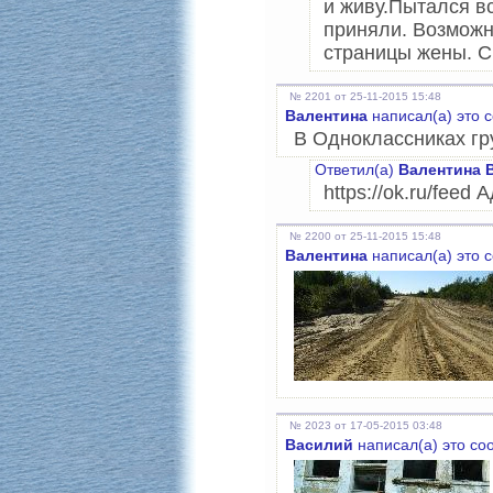
и живу.Пытался вс
приняли. Возможн
страницы жены. С
№ 2201 от 25-11-2015 15:48
Валентина
написал(а) это 
В Одноклассниках гр
Ответил(а)
Валентина 
https://ok.ru/fee
№ 2200 от 25-11-2015 15:48
Валентина
написал(а) это 
№ 2023 от 17-05-2015 03:48
Василий
написал(а) это с