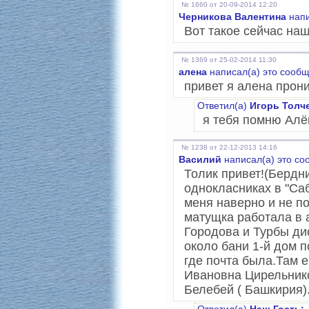
№ 1660 от 20-09-2014 12:20
Черникова Валентина
напи
Вот такое сейчас на
№ 1369 от 25-02-2014 11:30
алена
написал(а) это сообщ
привет я алена прон
Ответил(а)
Игорь Толч
я тебя помню Алё
№ 1238 от 22-12-2013 14:16
Василий
написал(а) это с
Толик привет!(Бердни
однокласниках в "Са
меня наверно и не по
матущка работала в 
Городова и Турбы ди
около бани 1-й дом п
где почта была.Там 
Ивановна Цирельнико
Белебей ( Башкирия)