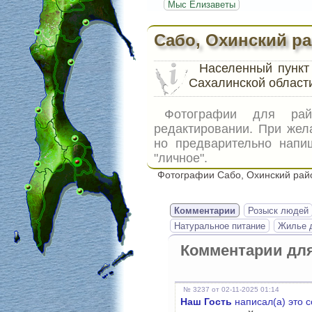
Мыс Елизаветы
Сабо, Охинский р
Населенный пунк
Сахалинской области
Фотографии для р
редактировании. При жел
но предварительно напи
"личное".
Фотографии Сабо, Охинский рай
Комментарии
Розыск людей
Натуральное питание
Жилье д
Комментарии дл
№ 3237 от 02-11-2025 01:14
Наш Гость
написал(а) это 