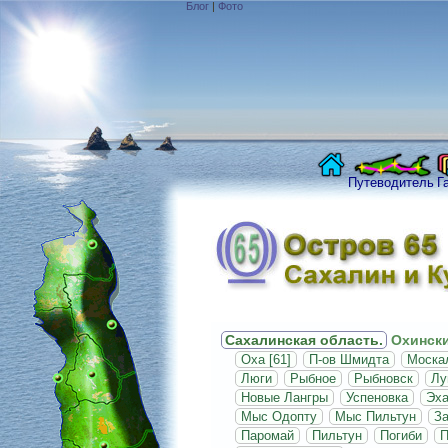
Блог
|
Фото
Путеводитель
Г
Сахалинская область.
Охински
Оха [61]
П-ов Шмидта
Москал
Люги
Рыбное
Рыбновск
Лу
Новые Лангры
Успеновка
Эх
Мыс Одопту
Мыс Пильтун
За
Паромай
Пильтун
Погиби
П