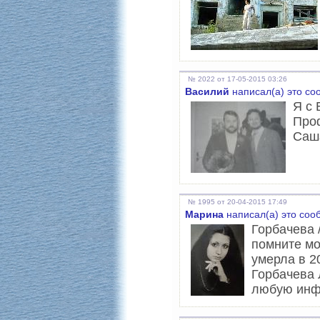
№ 2022 от 17-05-2015 03:26
Василий
написал(а) это с
Я с
Про
Саша
№ 1995 от 20-04-2015 17:49
Марина
написал(а) это соо
Горбачева 
помните мо
умерла в 2
Горбачева 
любую инфо