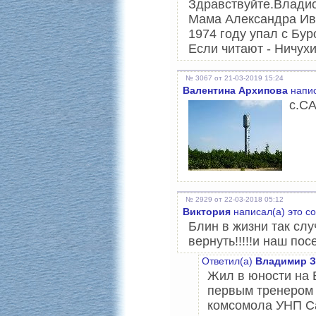
Здравствуйте.Владис
Мама Александра Ив
1974 году упал с Бу
Если читают - Ничух
№ 3067 от 21-03-2019 15:24
Валентина Архипова
напис
с.С
№ 2929 от 22-03-2018 05:12
Виктория
написал(а) это с
Блин в жизни так слу
вернуть!!!!!и наш по
Ответил(а)
Владимир З
Жил в юности на 
первым тренером 
комсомола УНП Са