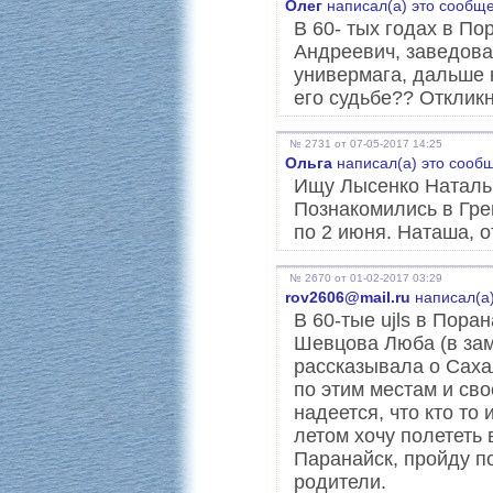
Олег
написал(а) это сообщ
В 60- тых годах в П
Андреевич, заведова
универмага, дальше н
его судьбе?? Откликн
№ 2731 от 07-05-2017 14:25
Ольга
написал(а) это сооб
Ищу Лысенко Наталью
Познакомились в Грец
по 2 июня. Наташа, о
№ 2670 от 01-02-2017 03:29
rov2606@mail.ru
написал(а)
В 60-тые ujls в Пора
Шевцова Люба (в зам
рассказывала о Саха
по этим местам и сво
надеется, что кто то 
летом хочу полететь 
Паранайск, пройду п
родители.