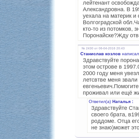
лейтенант освобожд
Александровна. В 19
уехала на материк и 
Волгоградской обл.Ч
кто-то из потомков, 
Поронайске?Жду отве
№ 2430 от 06-04-2016 20:43
Станислав козлов
написал
Здравствуйте порона
этом острове в 1997.
2000 году меня увезл
летсвтве меня звали
евгеньевич.Помогите
проживал или ещё жи
Ответил(а)
Наталья :
Здравствуйте Ста
своего брата, в19
роддоме. Отца ег
не знаю)может эт