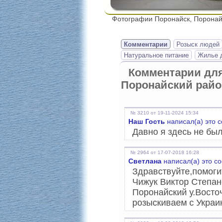
Фотографии Поронайск, Поронай
Комментарии
Розыск людей
Натуральное питание
Жилье д
Комментарии дл
Поронайский райо
№ 3210 от 19-11-2024 15:34
Наш Гость
написал(а) это 
Давно я здесь не был
№ 2964 от 17-07-2018 16:28
Светлана
написал(а) это с
Здравствуйте,помоги
Чижук Виктор Степан
Поронайский у.Восточ
розыскиваем с Украи