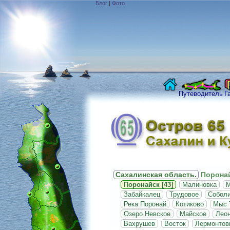
Блог
|
Фото
Путеводитель
Г
Сахалинская область.
Поронай
Поронайск [43]
Малиновка
М
Забайкалец
Трудовое
Собол
Река Поронай
Котиково
Мыс 
Озеро Невское
Майское
Леон
Вахрушев
Восток
Лермонтов