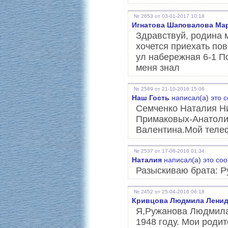
№ 2653 от 03-01-2017 10:18
Игнатова Шаповалова Ма
Здравствуй, родина м
хочется приехать пов
ул набережная 6-1 П
меня знал
№ 2589 от 21-10-2016 15:06
Наш Гость
написал(а) это 
Cемченко Наталия Н
Примаковых-Анатоли
Валентина.Мой теле
№ 2537 от 17-08-2016 01:34
Наталия
написал(а) это со
Разыскиваю брата: Р
№ 2452 от 25-04-2016 06:18
Кривцова Людмила Лени
Я,Ружанова Людмила
1948 году. Мои роди