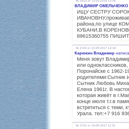
№ 2923 от 12-03-2018 13:56
ВЛАДИМИР ОМЕЛЬЧЕНКО
ИЩУ СЕСТРУ СОРОК
ИВАНОВНУ,проживавш
района,по улице К
КУБАНИ,В КОРЕНОВ
89615360755 ПИШИТ
№ 2743 от 22-05-2017 14:18
Карюкин Владимир
написа
Меня зовут Владимир
или одноклассников,
Поронайске с 1962-1
родителями:Сытник И
Сытник Любовь Михай
Елена 1961г. В наст
которая живёт в г.Ма
конце июля т.г.в пам
встретиться с теми, 
Урала. тел:+7 916 9
№ 2742 от 16-05-2017 11:31