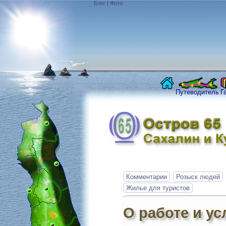
Блог
|
Фото
Путеводитель
Г
Комментарии
Розыск людей
Жилье для туристов
О работе и ус