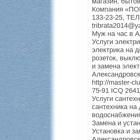
магазин, бытов
Компания «ПОМ
133-23-25, ТЕЛ
tribrata2014@y
Муж на час в 
Услуги электр
электрика на д
розеток, выклю
и замена элект
Александровс
http://master-c
75-91 ICQ 2641
Услуги сантех
сантехника на 
водоснабжения
Замена и устан
Установка и з
Александровс