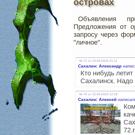
островах
Объявления пр
Предложения от о
запросу через фор
"личное".
№ 71 от 23-04-2024 21:11
Сахалин: Александр
напис
Кто нибудь летит
Сахалинск. Надо
№ 70 от 22-04-2024 12:19
Сахалин: Алексей
написал(
Ком
кач
Сах
72.