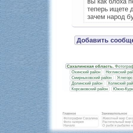
вы как блоха 
теперь ищете д
зачем народ б
Добавить сообще
Сахалинская область.
Фотогра
Охинский район
Ногликский ра
Смирныховский район
Углегорс
Долинский район
Холмский рай
Корсаковский район
Южно-Кури
Главное
Занимательное
Фотографии Сахалина
Животный мир Сах
Фото галерея
Растительный мир 
Начало
О рыбе и рыбалке 