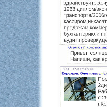
здраиствуите,хоч
1968,диплом/экон
транспорте/2006г
кассиром,инкаса
продажам,коммер
бухгалтерию,ип п
аудит проверку,ц
Ответил(а)
Констнатин:
Привет, солнце!
Напиши, как вр
№ 34 от 07-10-2014 04:01
Корсаков: Олег
написал(а)
Пом
2дн
Раб
с 2
г.К