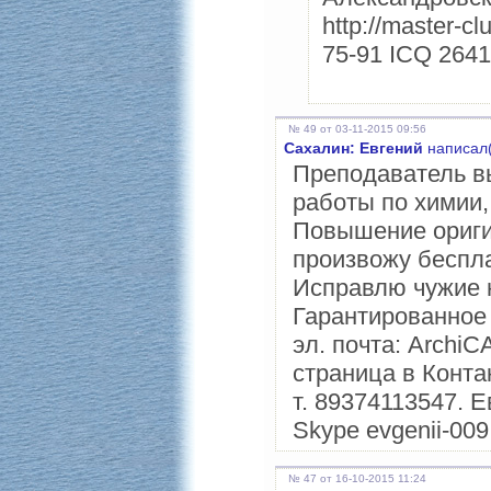
http://master-c
75-91 ICQ 2641
№ 49 от 03-11-2015 09:56
Сахалин: Евгений
написал(
Преподаватель в
работы по химии,
Повышение ориги
произвожу беспл
Исправлю чужие 
Гарантированное 
эл. почта: Archi
страница в Контак
т. 89374113547. 
Skype evgenii-009
№ 47 от 16-10-2015 11:24