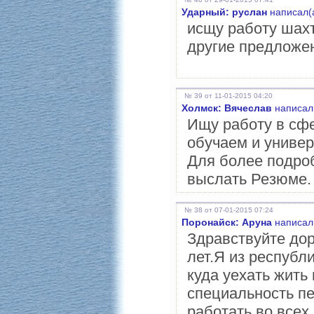
Ударный: руслан
написал(а
исщу работу шах
другие предложен
№ 39 от 11-01-2015 04:20
Холмск: Вячеслав
написал(
Ищу работу в сфе
обучаем и универ
Для более подро
выслать Резюме.
№ 38 от 07-01-2015 07:24
Поронайск: Аруна
написал(
Здравствуйте до
лет.Я из республ
куда уехать жить
специальность пе
работать во всех