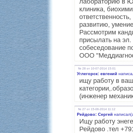
лабораторию в Ю
клиника, биохимия
ответственность,
развитию, умение
Рассмотрим канди
присылать на эл.
собеседование по
ООО "Меддиагност
№ 28 от 10-07-2014 15:01
Углегорск: евгений
написал
ищу работу в ваш
категории,.образ
(инженер механик
№ 27 от 15-06-2014 11:12
Рейдово: Сергей
написал(а
Ищу работу энеге
Рейдово .тел +79