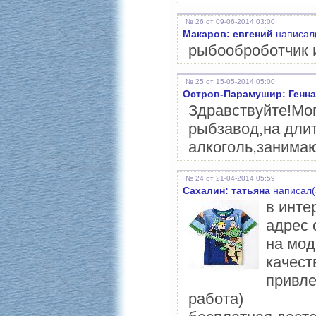
№ 26 от 09-06-2014 03:00
Макаров: евгений
написал(
рыбооброботчик 
№ 25 от 15-05-2014 05:00
Остров-Парамушир: Генн
Здравствуйте!Мог
рыбзавод,на дли
алкоголь,занима
№ 24 от 21-04-2014 05:59
Сахалин: татьяна
написал(
в инте
адрес 
на мод
качест
привле
работа)