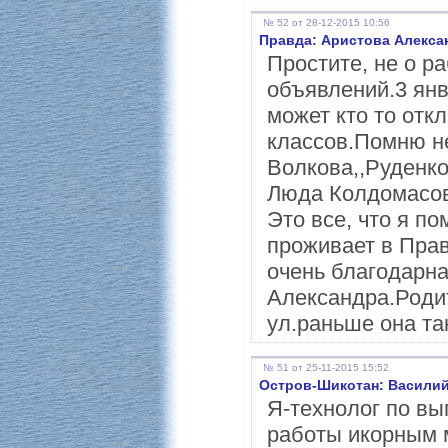
№ 52 от 28-12-2015 10:56
Правда: Аристова Алекса
Простите, не о ра
объявлений.3 янв
может кто то откл
классов.Помню не
Волкова,,Руденко
Люда Колдомасов
Это все, что я п
проживает в Прав
очень благодарн
Александра.Роди
ул.раньше она та
№ 51 от 25-11-2015 15:52
Остров-Шикотан: Васили
Я-технолог по вы
работы икорным 