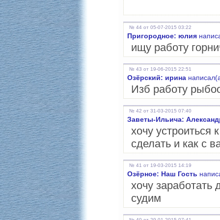
№ 44 от 05-07-2015 03:22
Пригородное: юлия
написа
ищу работу горни
№ 43 от 19-06-2015 22:51
Озёрский: ирина
написал(а
Изб работу рыбо
№ 42 от 31-03-2015 07:40
Заветы-Ильича: Александ
хочу устроиться 
сделать и как с в
№ 41 от 19-03-2015 14:19
Озёрное: Наш Гость
написа
хочу заработать 
судим
№ 40 от 29-01-2015 07:41