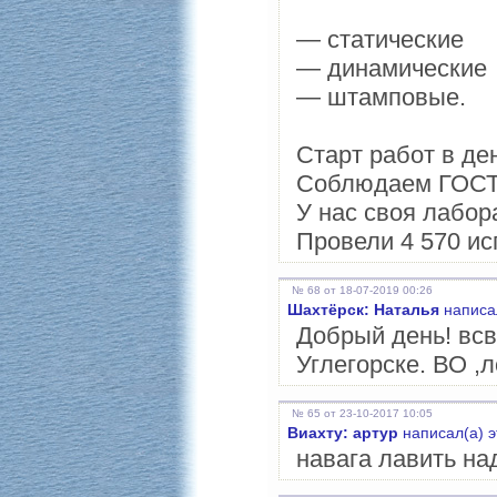
— статические
— динамические
— штамповые.
Старт работ в де
Соблюдаем ГОСТ 
У нас своя лабо
Провели 4 570 ис
№ 68 от 18-07-2019 00:26
Шахтёрск: Наталья
написал
Добрый день! всв
Углегорске. ВО ,л
№ 65 от 23-10-2017 10:05
Виахту: артур
написал(а) э
навага лавить на