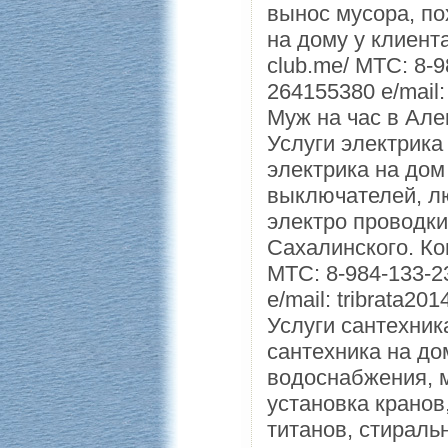
вынос мусора, по
на дому у клиент
club.me/ МТС: 8-9
264155380 e/mail:
Муж на час в Ал
Услуги электрика
электрика на дом 
выключателей, лю
электро проводки
Сахалинского. Ко
МТС: 8-984-133-2
e/mail: tribrata2
Услуги сантехник
сантехника на до
водоснабжения, м
установка кранов
титанов, стирал