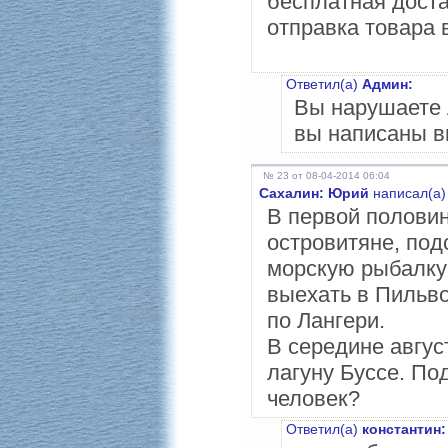
бесплатная доста
отправка товара 
Ответил(а)
Админ:
Вы нарушаете 
вы написаны в
№ 23 от 08-04-2014 06:04
Сахалин: Юрий
написал(а)
В первой полови
островитяне, под
морскую рыбалку 
выехать в Пильво
по Лангери.
В середине авгус
лагуну Буссе. По
человек?
Ответил(а)
константин: