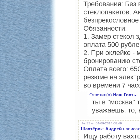
Требования: Без 
стеклопакетов. А
безпрекословное
Обязанности:
1. Замер стекол з
оплата 500 рубле
2. При оклейке -
бронированию сте
Оплата всего: 65
резюме на электр
во времени 7 час
Ответил(а)
Наш Гость:
ты в "москва" 
уважаешь, то, 
№ 33 от 04-09-2014 08:49
Шахтёрск: Андрей
написал
Ищу работу вахт