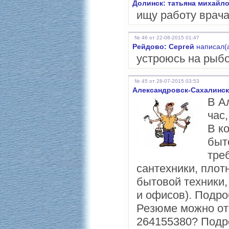
Долинск: татьяна михайл
ищу работу врача
№ 46 от 22-08-2015 01:47
Рейдово: Сергей
написал(а
устроюсь на рыб
№ 45 от 28-07-2015 03:53
Александровск-Сахалинск
В А
час,
В к
быт
тре
сантехники, плот
бытовой техники,
и офисов). Подроб
Резюме можно отп
264155380? Подроб