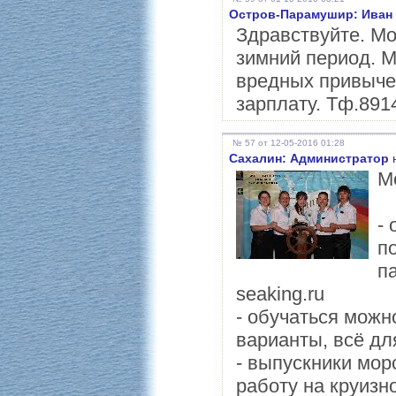
Остров-Парамушир: Иван
Здравствуйте. Мог
зимний период. М
вредных привычек
зарплату. Тф.891
№ 57 от 12-05-2016 01:28
Сахалин: Администратор
н
М
-
п
п
seaking.ru
- обучаться можн
варианты, всё дл
- выпускники мо
работу на круизн