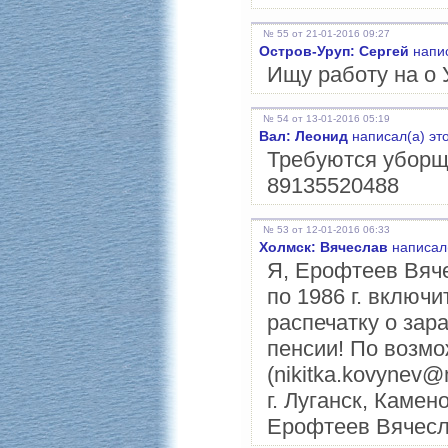
№ 55 от 21-01-2016 09:27
Остров-Уруп: Сергей
напис
Ищу работу на о 
№ 54 от 13-01-2016 05:19
Вал: Леонид
написал(а) эт
Требуются уборщи
89135520488
№ 53 от 12-01-2016 06:33
Холмск: Вячеслав
написал(
Я, Ерофтеев Вяче
по 1986 г. включ
распечатку о зар
пенсии! По возмо
(nikitka.kovynev@
г. Луганск, Камен
Ерофтеев Вячесл