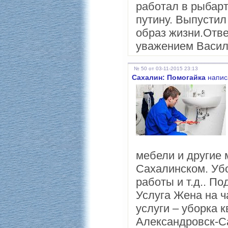
работал в рыбарт
путину. Выпустил
образ жизни.Отве
уважением Васили
№ 50 от 03-11-2015 23:13
Сахалин: Помогайка
напис
мебели и другие 
Сахалинском. Убо
работы и т.д.. По
Услуга Жена на 
услуги – уборка 
Александровск-Са