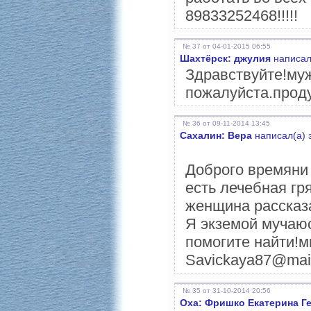
89833252468!!!!!
№ 37 от 04-01-2015 06:55
Шахтёрск: джулия
написал
Здравствуйте!муж
пожалуйста.проду
№ 36 от 09-11-2014 13:45
Сахалин: Вера
написал(а) 
Доброго времяни 
есть лечебная гр
женщина рассказа
Я экземой мучаюс
помогите найти!м
Savickaya87@mail
№ 35 от 31-10-2014 20:56
Оха: Фришко Екатерина Г