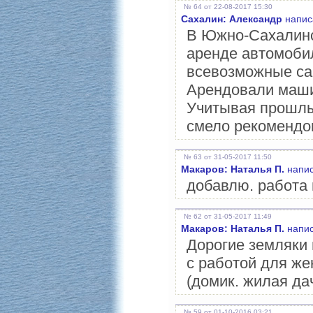
№ 64 от 22-08-2017 15:30
Сахалин: Александр
напис
В Южно-Сахалинс
аренде автомоби
всевозможные сай
Арендовали маши
Учитывая прошлы
смело рекомендо
№ 63 от 31-05-2017 11:50
Макаров: Наталья П.
напис
добавлю. работа
№ 62 от 31-05-2017 11:49
Макаров: Наталья П.
напис
Дорогие земляки 
с работой для же
(домик. жилая да
№ 59 от 01-10-2016 03:21