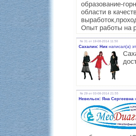
образование-гор
области в качест
выработок,проход
Опыт работы на р
№ 31 от 19-08-2014 11:50
Сахалин: Ник
написал(а) э
Сах
дос
№ 29 от 03-08-2014 21:55
Невельск: Яна Сергеевна
н