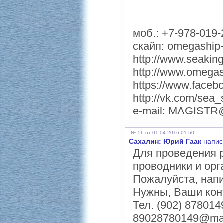
моб.: +7-978-019-
скайп: omegaship-
http://www.seaking
http://www.omegas
https://www.faceb
http://vk.com/sea_
e-mail: MAGIST
№ 56 от 01-04-2016 01:50
Сахалин: Юрий Гаак
напис
Для проведения 
проводники и орг
Пожалуйста, напи
Нужны, Ваши конт
Тел. (902) 878014
89028780149@mai