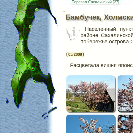
Перевал Сахалинский [27]
Бамбучек, Холмск
Населенный пун
районе Сахалинско
побережье острова 
05/2009
Расцветала вишня японск