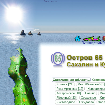
Блог
|
Фото
Путеводитель
Г
Сахалинская область.
Холмски
Холмск [21]
Мыс Яблоновый [5]
Река Арканзас [12]
Новосибирск
Костромское [10]
Павино
Мыс
Яблочный [23]
Совхозное
Си
Чистоводное
Ожидаево
Чапл