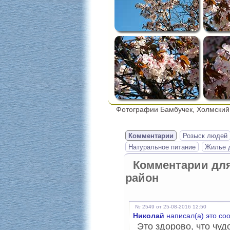
Фотографии Бамбучек, Холмский
Комментарии
Розыск людей
Натуральное питание
Жилье д
Комментарии дл
район
№ 2549 от 25-08-2016 12:50
Николай
написал(а) это со
Это здорово, что чуд